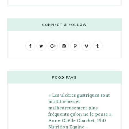
CONNECT & FOLLOW
F
T
G
I
P
V
T
a
w
o
n
i
i
u
c
i
o
s
n
m
m
e
t
g
t
t
e
b
FOOD FAVS
b
t
l
a
e
o
l
« Les ulcères gastriques sont
o
e
e
g
r
r
multiformes et
o
r
P
r
e
malheureusement plus
fréquents qu’on ne le pense »,
k
l
a
s
Anne-Gaëlle Goachet, PhD
u
m
t
Nutrition Equine –