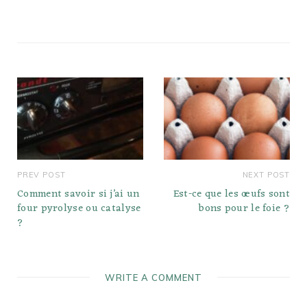
équilibré. La saveur de
myrtille est
étonnamment naturelle,…
PREV POST
NEXT POST
Comment savoir si j’ai un
Est-ce que les œufs sont
four pyrolyse ou catalyse
bons pour le foie ?
?
WRITE A COMMENT