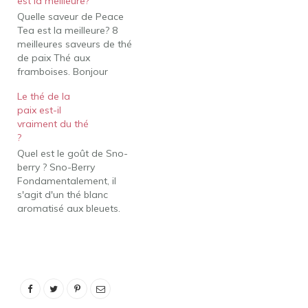
est la meilleure?
autres pour les doigts
Quelle saveur de Peace
tenant votre boîte de thé
Tea est la meilleure? 8
de la paix. Chacun avec
meilleures saveurs de thé
une poignée de goût.…
de paix Thé aux
framboises. Bonjour
Mangue. Fruit préféré de
Le thé de la
beaucoup, la mangue est
paix est-il
un incontournable dans
vraiment du thé
la saveur d'une boisson.
?
Caddy Shack. Caddy
Quel est le goût de Sno-
Shack a un délicieux
berry ? Sno-Berry
mélange de thé et de
Fondamentalement, il
limonade qui crée une…
s'agit d'un thé blanc
aromatisé aux bleuets.
Cela peut sembler un peu
étrange, mais nous vous
promettons que ce
produit est en fait
vraiment bon, avec un
goût unique et
décemment bien