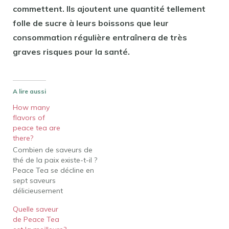
commettent. Ils ajoutent une quantité tellement
folle de sucre à leurs boissons que leur
consommation régulière entraînera de très
graves risques pour la santé.
A lire aussi
How many
flavors of
peace tea are
there?
Combien de saveurs de
thé de la paix existe-t-il ?
Peace Tea se décline en
sept saveurs
délicieusement
rafraîchissantes. Un pour
Quelle saveur
vos deux doigts agitant
de Peace Tea
le signe de la paix et cinq