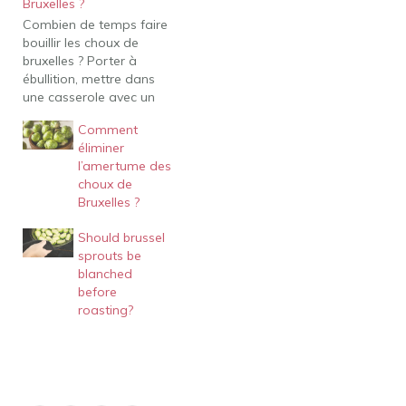
Bruxelles ?
Combien de temps faire
bouillir les choux de
bruxelles ? Porter à
ébullition, mettre dans
une casserole avec un
peu de sel, couvrir d'eau
Comment
bouillante, ramener à
éliminer
ébullition et cuire à
l’amertume des
couvert pendant 5 à 10
choux de
min. Ils mettent 5 à 10
Bruxelles ?
minutes à cuire à la
vapeur. Un couteau…
Should brussel
sprouts be
blanched
before
roasting?