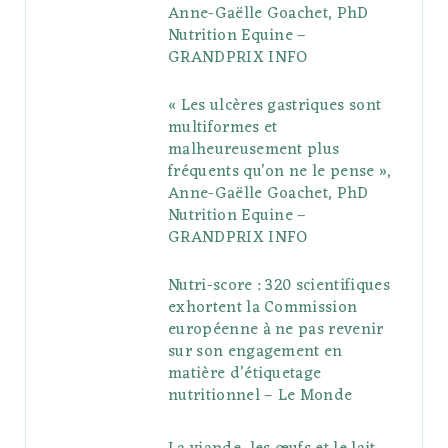
Anne-Gaëlle Goachet, PhD
u
m
t
Nutrition Equine –
GRANDPRIX INFO
s
« Les ulcères gastriques sont
multiformes et
malheureusement plus
fréquents qu’on ne le pense »,
Anne-Gaëlle Goachet, PhD
Nutrition Equine –
GRANDPRIX INFO
Nutri-score : 320 scientifiques
exhortent la Commission
européenne à ne pas revenir
sur son engagement en
matière d’étiquetage
nutritionnel – Le Monde