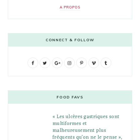
A PROPOS
CONNECT & FOLLOW
F
T
G
I
P
V
T
a
w
o
n
i
i
u
c
i
o
s
n
m
m
e
t
g
t
t
e
b
FOOD FAVS
b
t
l
a
e
o
l
« Les ulcères gastriques sont
o
e
e
g
r
r
multiformes et
o
r
P
r
e
malheureusement plus
fréquents qu’on ne le pense »,
k
l
a
s