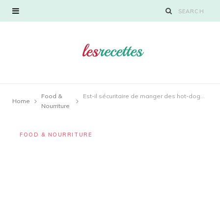
Food &
Est-il sécuritaire de manger des hot-dogs après la date de péremption ?
Home
Nourriture
FOOD & NOURRITURE