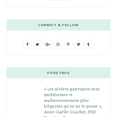
CONNECT & FOLLOW
F
T
G
I
P
V
T
a
w
o
n
i
i
u
c
i
o
s
n
m
m
e
t
g
t
t
e
b
FOOD FAVS
b
t
l
a
e
o
l
« Les ulcères gastriques sont
o
e
e
g
r
r
multiformes et
o
r
P
r
e
malheureusement plus
fréquents qu’on ne le pense »,
k
l
a
s
Anne-Gaëlle Goachet, PhD
u
m
t