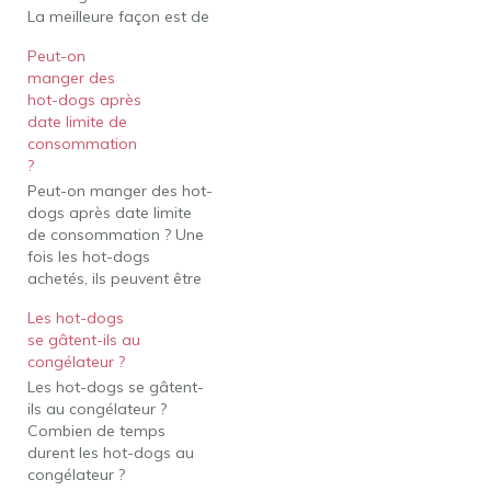
La meilleure façon est de
sentir et de regarder les
Peut-on
hot-dogs : les signes de
manger des
mauvais hot-dogs sont
hot-dogs après
une odeur aigre, une
date limite de
couleur terne et une
consommation
texture visqueuse ; jetez
?
tous les hot-dogs…
Peut-on manger des hot-
dogs après date limite
de consommation ? Une
fois les hot-dogs
achetés, ils peuvent être
conservés au
Les hot-dogs
réfrigérateur pendant
se gâtent-ils au
environ 1 semaine après
congélateur ?
la date de péremption
Les hot-dogs se gâtent-
indiquée sur l'emballage
ils au congélateur ?
s'ils ont été correctement
Combien de temps
conservés. Correctement
durent les hot-dogs au
conservés, les hot-dogs
congélateur ?
conserveront leur