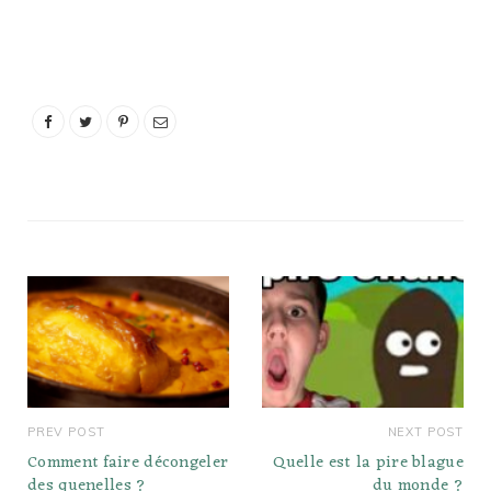
deux d'eau dedans.
Laissez bouillir quelques
minutes. Une fois que
l'eau commence à
bouillonner, mettez-y les
gosses congelés.
Laissez-les mijoter 10-15
minutes Pouvez-vous
faire cuire des brats
congelés?…
PREV POST
NEXT POST
Comment faire décongeler
Quelle est la pire blague
des quenelles ?
du monde ?