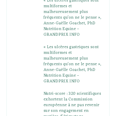
« Les ulcères gastriques sont
multiformes et
o
r
P
r
e
malheureusement plus
fréquents qu’on ne le pense »,
k
l
a
s
Anne-Gaëlle Goachet, PhD
u
m
t
Nutrition Equine –
GRANDPRIX INFO
s
« Les ulcères gastriques sont
multiformes et
malheureusement plus
fréquents qu’on ne le pense »,
Anne-Gaëlle Goachet, PhD
Nutrition Equine –
GRANDPRIX INFO
Nutri-score : 320 scientifiques
exhortent la Commission
européenne à ne pas revenir
sur son engagement en