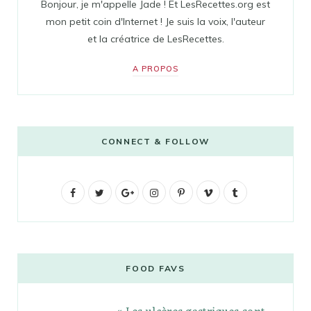
Bonjour, je m'appelle Jade ! Et LesRecettes.org est
mon petit coin d'Internet ! Je suis la voix, l'auteur
et la créatrice de LesRecettes.
A PROPOS
CONNECT & FOLLOW
F
T
G
I
P
V
T
a
w
o
n
i
i
u
c
i
o
s
n
m
m
e
t
g
t
t
e
b
FOOD FAVS
b
t
l
a
e
o
l
o
e
e
g
r
r