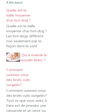
A lire aussi
Quelle est la
taille moyenne
d’un hot-dog ?
Quelle est la taille
moyenne d'un hot-dog ?
Les hot-dogs diffèrent
non seulement par la
façon dont ils sont
préparés et
Qui a inventé le
accessoirisés, mais aussi
boudin blanc ?
par leur taille. Les hot-
dogs réguliers mesurent
Comment
15 cm (6 pouces) de long
cuisinez-vous
et les hot-dogs d'un pied
des brats cuits
mesurent 30 cm (12
surgelés?
pouces) de long. Dans…
Comment cuisinez-vous
des brats cuits surgelés?
Tout ce que vous avez à
faire est de prendre une
casserole et un verre ou