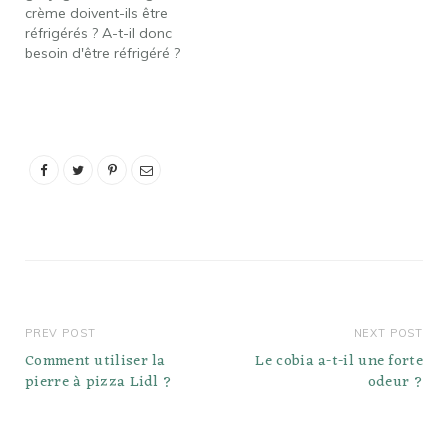
crème doivent-ils être
réfrigérés ? A-t-il donc
besoin d'être réfrigéré ?
Cuisines du réseau
alimentaire : Oui, vous
devez toujours réfrigérer
tout gâteau ou petit
gâteau recouvert de
glaçage au fromage à la
crème. Sortez-le du
réfrigérateur une heure
ou deux avant…
PREV POST
NEXT POST
Comment utiliser la
Le cobia a-t-il une forte
pierre à pizza Lidl ?
odeur ?