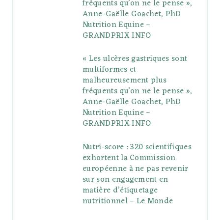
fréquents qu’on ne le pense »,
k
l
a
s
Anne-Gaëlle Goachet, PhD
u
m
t
Nutrition Equine –
GRANDPRIX INFO
s
« Les ulcères gastriques sont
multiformes et
malheureusement plus
fréquents qu’on ne le pense »,
Anne-Gaëlle Goachet, PhD
Nutrition Equine –
GRANDPRIX INFO
Nutri-score : 320 scientifiques
exhortent la Commission
européenne à ne pas revenir
sur son engagement en
matière d’étiquetage
nutritionnel – Le Monde