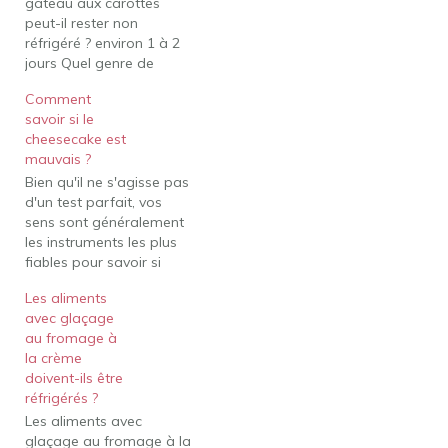
gâteau aux carottes
peut-il rester non
réfrigéré ? environ 1 à 2
jours Quel genre de
gâteau n'a pas besoin
Comment
d'être réfrigéré? Pouvez-
savoir si le
vous congeler le gâteau?
cheesecake est
Réponse : Le gâteau non
mauvais ?
givré n'a pas besoin
Bien qu'il ne s'agisse pas
d'être réfrigéré. Les
d'un test parfait, vos
gâteaux glacés, en
sens sont généralement
revanche, peuvent devoir
les instruments les plus
être placés…
fiables pour savoir si
votre gâteau au fromage
Les aliments
a mal tourné. Bien que le
avec glaçage
gâteau au fromage frais
au fromage à
ait une couleur jaune
la crème
crémeuse et une texture
doivent-ils être
humide, il commencera à
réfrigérés ?
se dessécher et à…
Les aliments avec
glaçage au fromage à la