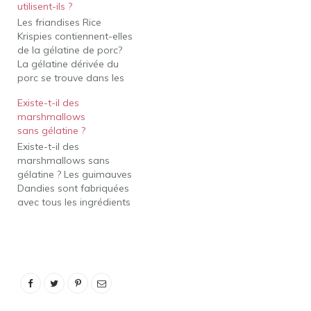
utilisent-ils ?
est désormais disponible
Les friandises Rice
en dehors des États-Unis,
Krispies contiennent-elles
dans de la gélatine à
de la gélatine de porc?
base de bœuf pour
La gélatine dérivée du
répondre à certaines
porc se trouve dans les
restrictions…
produits suivants aux
Existe-t-il des
États-Unis : Produits
marshmallows
céréaliers Kellogg'sxae
sans gélatine ?
qui contiennent des
Existe-t-il des
additifs de guimauve
marshmallows sans
(céréales Marshmallow
gélatine ? Les guimauves
Froot Loops) Toutes les
Dandies sont fabriquées
variétés de Rice Krispies
avec tous les ingrédients
Treatsxae Squares. Les
naturels, ne contiennent
Rice Krispies sont-ils
pas de sirop de maïs à
halal…
haute teneur en fructose
ni de gélatine (elles sont
100 % végétaliennes !), et
sont les premières
guimauves à être