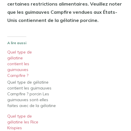
certaines restrictions alimentaires. Veuillez noter
que les guimauves Campfire vendues aux États-
Unis contiennent de la gélatine porcine.
A lire aussi
Quel type de
gélatine
contient les
guimauves
Campfire ?
Quel type de gélatine
contient les guimauves
Campfire ? porcin Les
guimauves sont-elles
faites avec de la gélatine
de bœuf? Campfire
Quel type de
Marshmallows, la
gélatine les Rice
marque haut de gamme
Krispies
américaine depuis 1917,