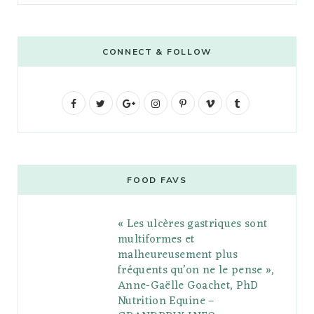
CONNECT & FOLLOW
F
T
G
I
P
V
T
a
w
o
n
i
i
u
c
i
o
s
n
m
m
e
t
g
t
t
e
b
FOOD FAVS
b
t
l
a
e
o
l
« Les ulcères gastriques sont
o
e
e
g
r
r
multiformes et
o
r
P
r
e
malheureusement plus
fréquents qu’on ne le pense »,
k
l
a
s
Anne-Gaëlle Goachet, PhD
u
m
t
Nutrition Equine –