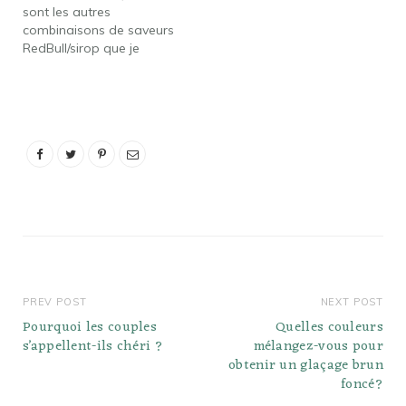
sont les autres
pêche. Pêche – Fraise –
combinaisons de saveurs
Ananas –…
RedBull/sirop que je
pourrais essayer ?
RedBull à la noix de coco
avec sirop de framboise
bleue. RedBull régulier
avec sirop de myrtille
Torani. RedBull régulier
avec sirop de mûre et de
pêche. Blueberry
RedBull…
PREV POST
NEXT POST
Pourquoi les couples
Quelles couleurs
s’appellent-ils chéri ?
mélangez-vous pour
obtenir un glaçage brun
foncé?