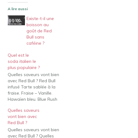
A lire aussi
Existe-t-il une
boisson au
goût de Red
Bull sans
caféine ?
Quel est le
soda italien le
plus populaire ?
Quelles saveurs vont bien
avec Red Bull ? Red Bull
infusé Tarte sablée à la
fraise. Fraise – Vanille.
Hawaïen bleu. Blue Rush
Energy – Noix de coco.
Quelles saveurs
Creamsicle. Orange –
vont bien avec
Vanille. Carmellow blanc.
Red Bull ?
Chocolat Blanc –
Quelles saveurs vont bien
Caramel – Guimauve
avec Red Bull ? Quelles
Grillée. Frénésie de