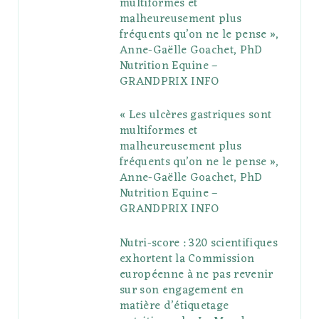
multiformes et
o
r
P
r
e
malheureusement plus
fréquents qu’on ne le pense »,
k
l
a
s
Anne-Gaëlle Goachet, PhD
u
m
t
Nutrition Equine –
GRANDPRIX INFO
s
« Les ulcères gastriques sont
multiformes et
malheureusement plus
fréquents qu’on ne le pense »,
Anne-Gaëlle Goachet, PhD
Nutrition Equine –
GRANDPRIX INFO
Nutri-score : 320 scientifiques
exhortent la Commission
européenne à ne pas revenir
sur son engagement en
matière d’étiquetage