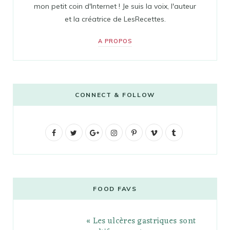
mon petit coin d'Internet ! Je suis la voix, l'auteur
et la créatrice de LesRecettes.
A PROPOS
CONNECT & FOLLOW
F
T
G
I
P
V
T
a
w
o
n
i
i
u
c
i
o
s
n
m
m
e
t
g
t
t
e
b
FOOD FAVS
b
t
l
a
e
o
l
« Les ulcères gastriques sont
o
e
e
g
r
r