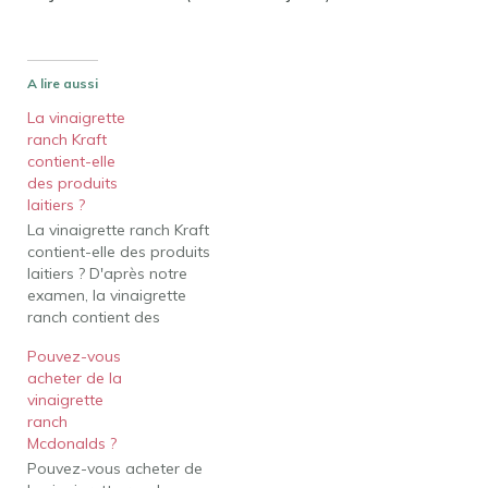
A lire aussi
La vinaigrette
ranch Kraft
contient-elle
des produits
laitiers ?
La vinaigrette ranch Kraft
contient-elle des produits
laitiers ? D'après notre
examen, la vinaigrette
ranch contient des
produits laitiers. Tous les
Pouvez-vous
produits de vinaigrette
acheter de la
ranch ci-dessus
vinaigrette
contiennent du babeurre,
ranch
certains contenant des
Mcdonalds ?
produits laitiers
Pouvez-vous acheter de
supplémentaires tels que