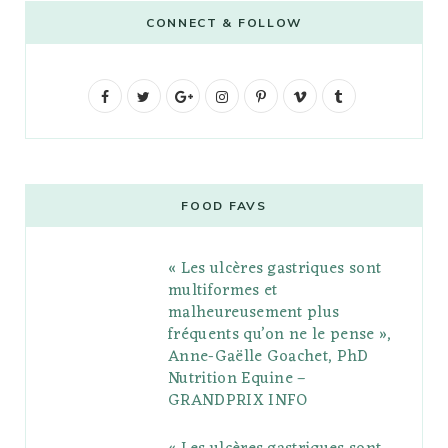
CONNECT & FOLLOW
F
T
G
I
P
V
T
a
w
o
n
i
i
u
c
i
o
s
n
m
m
e
t
g
t
t
e
b
FOOD FAVS
b
t
l
a
e
o
l
« Les ulcères gastriques sont
o
e
e
g
r
r
multiformes et
o
r
P
r
e
malheureusement plus
fréquents qu’on ne le pense »,
k
l
a
s
Anne-Gaëlle Goachet, PhD
u
m
t
Nutrition Equine –
GRANDPRIX INFO
s