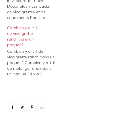
la vinaigrette ranch
le lait. Le babeurre est
Mcdonalds ? Les packs
fabriqué en introduisant
de vinaigrettes et de
une culture ou une
condiments Ranch de
bactérie…
McDonald's sont ce que
Combien y a-t-il
l'entreprise engage ses
de vinaigrette
fournisseurs à fournir. Il
ranch dans un
contient les mêmes
paquet ?
ingrédients que dans la
Combien y a-t-il de
vinaigrette ranch
vinaigrette ranch dans un
disponible dans les
paquet ? Combien y a-t-il
épiceries et chez les
de mélange ranch dans
grossistes en
un paquet ? Il y a 2
alimentation. Quelle
cuillères à soupe dans un
marque de…
paquet de mélange
ranch. Combien rapporte
un paquet de ranch ?
Deux cuillères à soupe de
mesure sèche équivaut à
un…