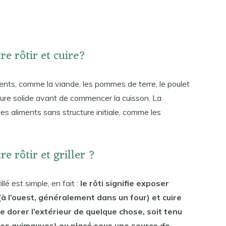
re rôtir et cuire?
ments, comme la viande, les pommes de terre, le poulet
cture solide avant de commencer la cuisson. La
es aliments sans structure initiale, comme les
re rôtir et griller ?
illé est simple, en fait :
le rôti signifie exposer
(à l’ouest, généralement dans un four) et cuire
fie dorer l’extérieur de quelque chose, soit tenu
es guimauves) ou placé sous une source de