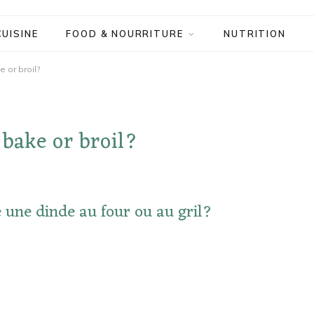
CUISINE
FOOD & NOURRITURE
NUTRITION
 or broil?
bake or broil?
 une dinde au four ou au gril?