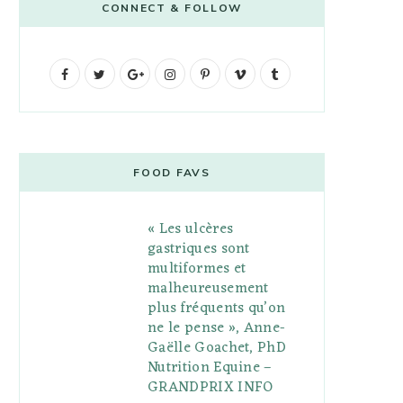
CONNECT & FOLLOW
F
T
G
I
P
V
T
a
w
o
n
i
i
u
c
i
o
s
n
m
m
e
t
g
t
t
e
b
FOOD FAVS
b
t
l
a
e
o
l
« Les ulcères
o
e
e
g
r
r
gastriques sont
o
r
P
r
e
multiformes et
malheureusement
k
l
a
s
plus fréquents qu’on
u
m
t
ne le pense », Anne-
Gaëlle Goachet, PhD
s
Nutrition Equine –
GRANDPRIX INFO