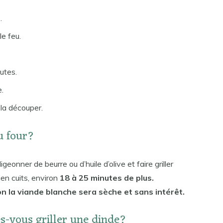
.
le feu.
utes.
e.
 la découper.
au four?
eonner de beurre ou d’huile d’olive et faire griller
bien cuits, environ
18 à 25 minutes de plus.
on la viande blanche sera sèche et sans intérêt.
s-vous griller une dinde?