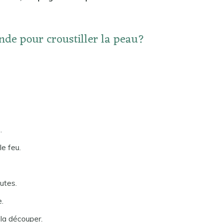
.
nde pour croustiller la peau?
.
le feu.
utes.
e.
 la découper.