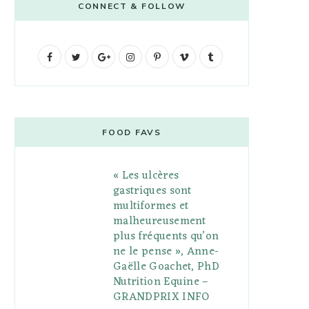
CONNECT & FOLLOW
F
T
G
I
P
V
T
a
w
o
n
i
i
u
c
i
o
s
n
m
m
e
t
g
t
t
e
b
FOOD FAVS
b
t
l
a
e
o
l
« Les ulcères
o
e
e
g
r
r
gastriques sont
o
r
P
r
e
multiformes et
malheureusement
k
l
a
s
plus fréquents qu’on
u
m
t
ne le pense », Anne-
Gaëlle Goachet, PhD
s
Nutrition Equine –
GRANDPRIX INFO