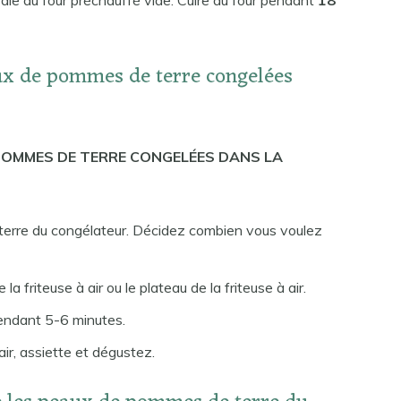
ntrale du four préchauffé vide. Cuire au four pendant
18
x de pommes de terre congelées
POMMES DE TERRE CONGELÉES DANS LA
terre du congélateur. Décidez combien vous voulez
a friteuse à air ou le plateau de la friteuse à air.
endant 5-6 minutes.
air, assiette et dégustez.