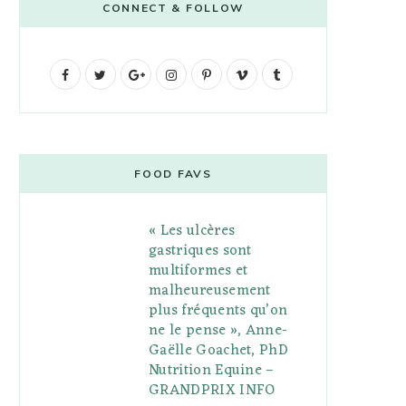
CONNECT & FOLLOW
F
T
G
I
P
V
T
a
w
o
n
i
i
u
c
i
o
s
n
m
m
e
t
g
t
t
e
b
FOOD FAVS
b
t
l
a
e
o
l
« Les ulcères
o
e
e
g
r
r
gastriques sont
o
r
P
r
e
multiformes et
malheureusement
k
l
a
s
plus fréquents qu’on
u
m
t
ne le pense », Anne-
Gaëlle Goachet, PhD
s
Nutrition Equine –
GRANDPRIX INFO