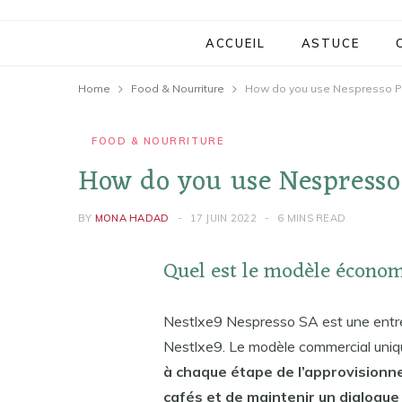
ACCUEIL
ASTUCE
Home
Food & Nourriture
How do you use Nespresso Pr
FOOD & NOURRITURE
How do you use Nespresso 
BY
MONA HADAD
17 JUIN 2022
6 MINS READ
Quel est le modèle écono
Nestlxe9 Nespresso SA est une entre
Nestlxe9. Le modèle commercial uni
à chaque étape de l’approvisionne
cafés et de maintenir un dialogu