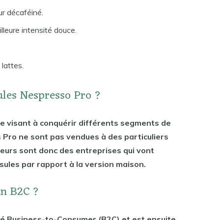
ur décaféiné.
lleure intensité douce.
 lattes.
ules Nespresso Pro ?
e visant à conquérir différents segments de
 Pro ne sont pas vendues à des particuliers
eurs sont donc des entreprises qui vont
les par rapport à la version maison.
un B2C ?
é Business-to-Consumer (B2C) et est ensuite