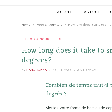
ACCUEIL
ASTUCE
Home
Food & Nourriture
How long does it take to smo
FOOD & NOURRITURE
How long does it take to 
degrees?
BY
MONA HADAD
12 JUIN 2022
6 MINS READ
Combien de temps faut-il 
degrés ?
Mettez votre forme de bois ou de copea