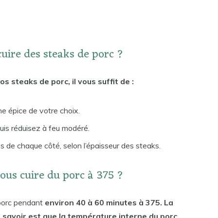
uire des steaks de porc ?
os steaks de porc, il vous suffit de :
e épice de votre choix.
 puis réduisez à feu modéré.
s de chaque côté, selon l’épaisseur des steaks.
ous cuire du porc à 375 ?
 porc pendant
environ 40 à 60 minutes à 375. La
savoir est que la température interne du porc