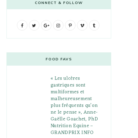
CONNECT & FOLLOW
F
T
G
I
P
V
T
a
w
o
n
i
i
u
c
i
o
s
n
m
m
e
t
g
t
t
e
b
FOOD FAVS
b
t
l
a
e
o
l
« Les ulcères
o
e
e
g
r
r
gastriques sont
o
r
P
r
e
multiformes et
malheureusement
k
l
a
s
plus fréquents qu’on
u
m
t
ne le pense », Anne-
Gaëlle Goachet, PhD
s
Nutrition Equine –
GRANDPRIX INFO