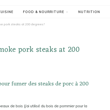
CUISINE
FOOD & NOURRITURE
NUTRITION
ke pork steaks at 200 degrees?
smoke pork steaks at 200
pour fumer des steaks de porc à 200
ux de bois (j’ai utilisé du bois de pommier pour la