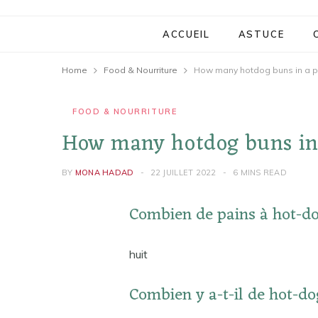
ACCUEIL
ASTUCE
Home
Food & Nourriture
How many hotdog buns in a 
FOOD & NOURRITURE
How many hotdog buns in
BY
MONA HADAD
22 JUILLET 2022
6 MINS READ
Combien de pains à hot-d
huit
Combien y a-t-il de hot-d