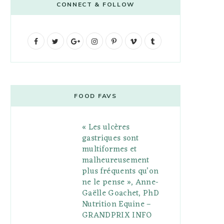
CONNECT & FOLLOW
F
T
G
I
P
V
T
a
w
o
n
i
i
u
c
i
o
s
n
m
m
e
t
g
t
t
e
b
FOOD FAVS
b
t
l
a
e
o
l
« Les ulcères
o
e
e
g
r
r
gastriques sont
o
r
P
r
e
multiformes et
malheureusement
k
l
a
s
plus fréquents qu’on
u
m
t
ne le pense », Anne-
Gaëlle Goachet, PhD
s
Nutrition Equine –
GRANDPRIX INFO