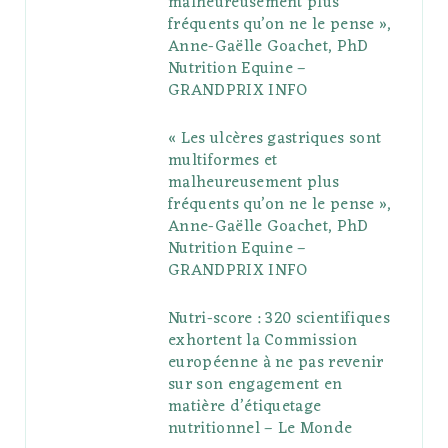
malheureusement plus
fréquents qu’on ne le pense »,
k
l
a
s
Anne-Gaëlle Goachet, PhD
u
m
t
Nutrition Equine –
GRANDPRIX INFO
s
« Les ulcères gastriques sont
multiformes et
malheureusement plus
fréquents qu’on ne le pense »,
Anne-Gaëlle Goachet, PhD
Nutrition Equine –
GRANDPRIX INFO
Nutri-score : 320 scientifiques
exhortent la Commission
européenne à ne pas revenir
sur son engagement en
matière d’étiquetage
nutritionnel – Le Monde