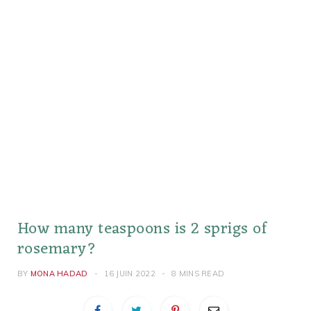
How many teaspoons is 2 sprigs of
rosemary?
BY
MONA HADAD
16 JUIN 2022
8 MINS READ