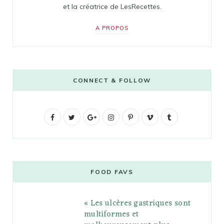
et la créatrice de LesRecettes.
A PROPOS
CONNECT & FOLLOW
F
T
G
I
P
V
T
a
w
o
n
i
i
u
c
i
o
s
n
m
m
e
t
g
t
t
e
b
FOOD FAVS
b
t
l
a
e
o
l
« Les ulcères gastriques sont
o
e
e
g
r
r
multiformes et
o
r
P
r
e