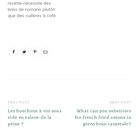
recette nécessite des
vous n'avez que du…
brins de romarin plutôt
que des cuillères à café
de romarin frais, vous
pouvez supposer qu'un
brin petit ou moyen
équivaudra à une cuillère
à café de frais. Trois
brins frais, qui fournissent
environ une cuillère à
soupe…
PREV POST
NEXT POST
Les bouchons à vin sous
What can you substitute
vide en valent-ils la
for french fried onions in
peine ?
green bean casserole?