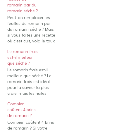
romarin par du
romarin séché ?
Peut-on remplacer les
feuilles de romarin par
du romarin séché ? Mais
si vous faites une recette
où c'est cuit, voici le taux
de conversion : Qu'est-ce
Le romarin frais
que c'est ? Ratio : Pour 1
est-il meilleur
cuillère à soupe de
que séché ?
romarin frais (en plat
Le romarin frais est-il
cuisiné !), substituez 1
meilleur que séché ? Le
cuillère à café de…
romarin frais est idéal
pour la saveur la plus
vraie, mais les huiles
volatiles sur ses aiguilles,
Combien
qui donnent à l'herbe son
coûtent 4 brins
arôme distinctif, restent
de romarin ?
même lorsqu'elles sont
Combien coûtent 4 brins
séchées. Si une recette
de romarin ? Si votre
demande du frais et que