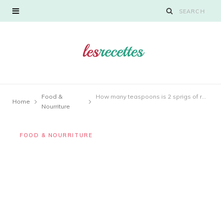
Food &
How many teaspoons is 2 sprigs of rosemary?
Home
Nourriture
FOOD & NOURRITURE