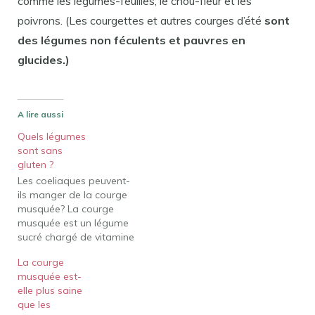
comme les légumes-feuilles, le chou-fleur et les
poivrons. (Les courgettes et autres courges d’été
sont
des légumes non féculents et pauvres en
glucides.)
A lire aussi
Quels légumes
sont sans
gluten ?
Les coeliaques peuvent-
ils manger de la courge
musquée? La courge
musquée est un légume
sucré chargé de vitamine
A et de vitamine C, ce qui
La courge
fait de ce légume orange
musquée est-
vif un acteur puissant de
elle plus saine
votre alimentation saine
que les
et sans gluten. La courge