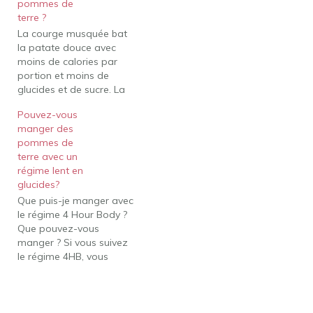
pommes de
musquée a aussi la
terre ?
quantité parfaite de…
La courge musquée bat
la patate douce avec
moins de calories par
portion et moins de
glucides et de sucre. La
courge est également
Pouvez-vous
riche en calcium,
manger des
magnésium, potassium
pommes de
et vitamines B6 et E. La
terre avec un
patate douce,
régime lent en
cependant, fournit plus
glucides?
de fibres et de protéines.
Que puis-je manger avec
Or, La courge musquée
le régime 4 Hour Body ?
est-elle…
Que pouvez-vous
manger ? Si vous suivez
le régime 4HB, vous
mangerez
principalement des
protéines animales et
des œufs, des