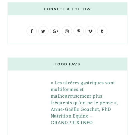
CONNECT & FOLLOW
F
T
G
I
P
V
T
a
w
o
n
i
i
u
c
i
o
s
n
m
m
e
t
g
t
t
e
b
FOOD FAVS
b
t
l
a
e
o
l
« Les ulcères gastriques sont
o
e
e
g
r
r
multiformes et
o
r
P
r
e
malheureusement plus
fréquents qu’on ne le pense »,
k
l
a
s
Anne-Gaëlle Goachet, PhD
u
m
t
Nutrition Equine –
GRANDPRIX INFO
s