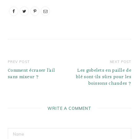
légumineuses et des
légumes non féculents
comme les épinards, le
brocoli et les asperges.
Vous mangez autant que
vous le…
PREV POST
NEXT POST
Comment écraser l’ail
Les gobelets en paille de
sans mixeur ?
blé sont-ils sûrs pour les
boissons chaudes ?
WRITE A COMMENT