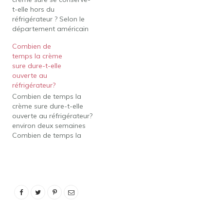
compté.…
t-elle hors du
réfrigérateur ? Selon le
département américain
de la Santé Human
Combien de
Service, la crème sure ne
temps la crème
doit pas rester plus d'une
sure dure-t-elle
heure à des
ouverte au
températures d'environ
réfrigérateur?
90. En dessous de 90, elle
Combien de temps la
ne doit pas rester plus de
crème sure dure-t-elle
deux heures. Votre…
ouverte au réfrigérateur?
environ deux semaines
Combien de temps la
crème sure Daisy se
conserve-t-elle après
ouverture ? C'est
exactement le même
produit qui se trouve
dans nos tasses, il doit
donc être réfrigéré.
Quelle est la durée de