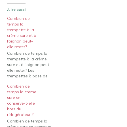
A lire aussi
Combien de
temps la
trempette à la
crème sure et à
l’oignon peut-
elle rester?
Combien de temps la
trempette à la crème
sure et à l'oignon peut-
elle rester? Les
trempettes à base de
crème sure comme
Combien de
l'oignon français doivent
temps la crème
être réfrigérées après
sure se
avoir été ouvertes. Une
conserve-t-elle
fois que vous avez
hors du
ouvert une trempette à
réfrigérateur ?
la crème sure achetée en
Combien de temps la
magasin, le temps est
crème sure se conserve-