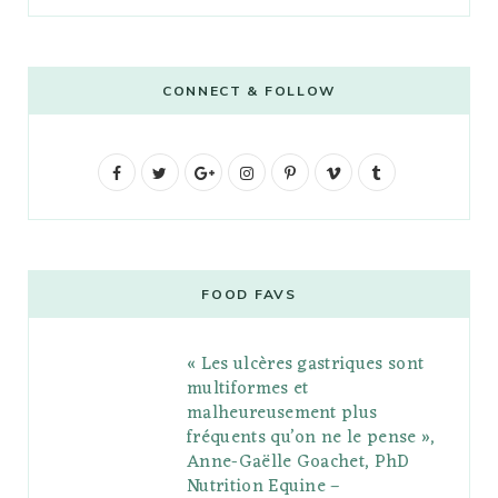
CONNECT & FOLLOW
F
T
G
I
P
V
T
a
w
o
n
i
i
u
c
i
o
s
n
m
m
e
t
g
t
t
e
b
FOOD FAVS
b
t
l
a
e
o
l
« Les ulcères gastriques sont
o
e
e
g
r
r
multiformes et
o
r
P
r
e
malheureusement plus
fréquents qu’on ne le pense »,
k
l
a
s
Anne-Gaëlle Goachet, PhD
u
m
t
Nutrition Equine –