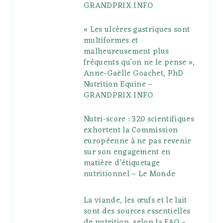
GRANDPRIX INFO
s
« Les ulcères gastriques sont
multiformes et
malheureusement plus
fréquents qu’on ne le pense »,
Anne-Gaëlle Goachet, PhD
Nutrition Equine –
GRANDPRIX INFO
Nutri-score : 320 scientifiques
exhortent la Commission
européenne à ne pas revenir
sur son engagement en
matière d’étiquetage
nutritionnel – Le Monde
La viande, les œufs et le lait
sont des sources essentielles
de nutrition, selon la FAO –