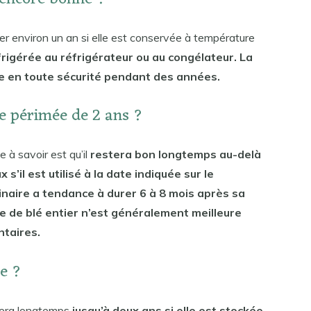
urer environ un an si elle est conservée à température
éfrigérée au réfrigérateur ou au congélateur. La
sée en toute sécurité pendant des années.
ne périmée de 2 ans ?
e à savoir est qu’il
restera bon longtemps au-delà
’il est utilisé à la date indiquée sur le
dinaire a tendance à durer 6 à 8 mois après sa
ne de blé entier n’est généralement meilleure
taires.
ne ?
urera longtemps
jusqu’à deux ans si elle est stockée