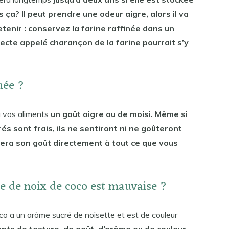
 ça? Il peut prendre une odeur aigre, alors il va
etenir : conservez la farine raffinée dans un
secte appelé charançon de la farine pourrait s’y
mée ?
à vos aliments
un goût aigre ou de moisi. Même si
s sont frais, ils ne sentiront ni ne goûteront
rera son goût directement à tout ce que vous
e de noix de coco est mauvaise ?
co a un arôme sucré de noisette et est de couleur
ts de texture, de goût, d’arôme ou de couleur