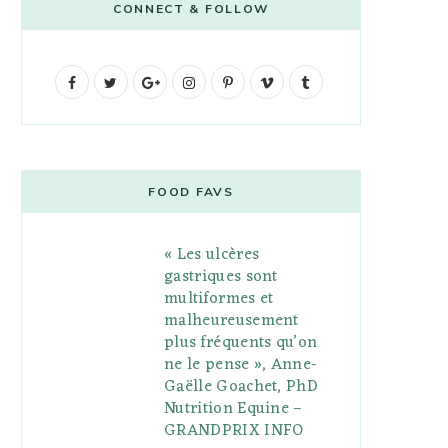
CONNECT & FOLLOW
F
T
G
I
P
V
T
a
w
o
n
i
i
u
c
i
o
s
n
m
m
e
t
g
t
t
e
b
FOOD FAVS
b
t
l
a
e
o
l
« Les ulcères
o
e
e
g
r
r
gastriques sont
o
r
P
r
e
multiformes et
malheureusement
k
l
a
s
plus fréquents qu’on
u
m
t
ne le pense », Anne-
Gaëlle Goachet, PhD
s
Nutrition Equine –
GRANDPRIX INFO