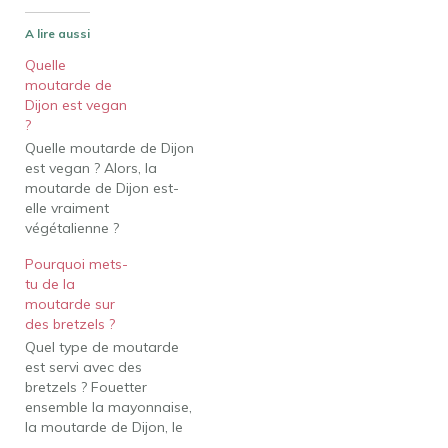
A lire aussi
Quelle
moutarde de
Dijon est vegan
?
Quelle moutarde de Dijon
est vegan ? Alors, la
moutarde de Dijon est-
elle vraiment
végétalienne ?
Contrairement aux
Pourquoi mets-
moutardes jaunes, Dijon
tu de la
ne l'est pas. Le verjus
moutarde sur
utilisé dans la moutarde
des bretzels ?
est techniquement
Quel type de moutarde
végétalien, mais le
est servi avec des
processus de filtrage
bretzels ? Fouetter
contient généralement
ensemble la mayonnaise,
des sous-produits
la moutarde de Dijon, le
animaux tels que la
miel et la moutarde