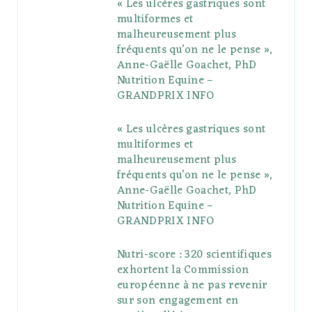
« Les ulcères gastriques sont
o
e
e
g
r
r
multiformes et
o
r
P
r
e
malheureusement plus
fréquents qu’on ne le pense »,
k
l
a
s
Anne-Gaëlle Goachet, PhD
u
m
t
Nutrition Equine –
GRANDPRIX INFO
s
« Les ulcères gastriques sont
multiformes et
malheureusement plus
fréquents qu’on ne le pense »,
Anne-Gaëlle Goachet, PhD
Nutrition Equine –
GRANDPRIX INFO
Nutri-score : 320 scientifiques
exhortent la Commission
européenne à ne pas revenir
sur son engagement en