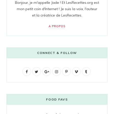
Bonjour, je m'appelle Jade ! Et LesRecettes.org est
mon petit coin d'Internet ! Je suis la voix, l'auteur
et la créatrice de LesRecettes.
A PROPOS
CONNECT & FOLLOW
F
T
G
I
P
V
T
a
w
o
n
i
i
u
c
i
o
s
n
m
m
e
t
g
t
t
e
b
FOOD FAVS
b
t
l
a
e
o
l