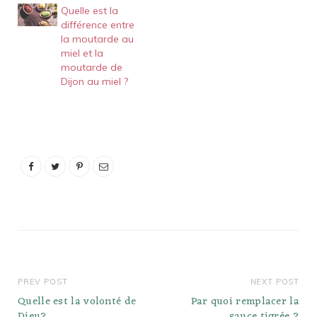
caséine (protéine du lait),
Quelle est la
jaune dans un petit bol et
…
différence entre
conserver au
la moutarde au
réfrigérateur pendant la
miel et la
préparation des
moutarde de
bâtonnets de bretzel.
Dijon au miel ?
Mélanger la levure et la
cassonade dans un petit
bol; ajouter…
PREV POST
NEXT POST
Quelle est la volonté de
Par quoi remplacer la
Dieu?
sauce tigrée ?