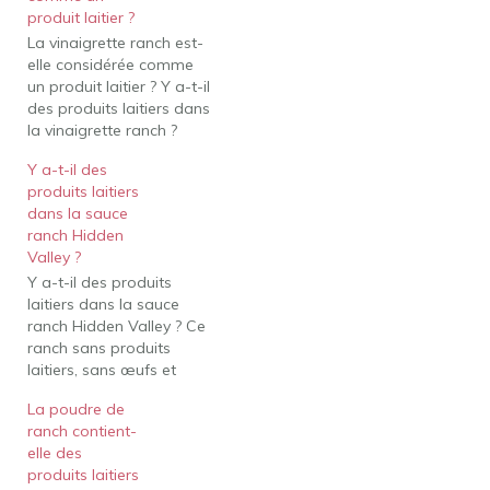
produit laitier ?
La vinaigrette ranch est-
elle considérée comme
un produit laitier ? Y a-t-il
des produits laitiers dans
la vinaigrette ranch ?
Malheureusement oui. La
Y a-t-il des
vinaigrette ranch contient
produits laitiers
souvent du babeurre, de
dans la sauce
la crème sure ou du
ranch Hidden
yogourt pour donner à la
Valley ?
vinaigrette sa saveur
Y a-t-il des produits
piquante. Les vinaigrettes
laitiers dans la sauce
ranch faites maison et…
ranch Hidden Valley ? Ce
ranch sans produits
laitiers, sans œufs et
sans gluten offre tous les
La poudre de
délices frais et
ranch contient-
rafraîchissants dont vous
elle des
rêvez dans chaque
produits laitiers
goutte, bruine, trempette