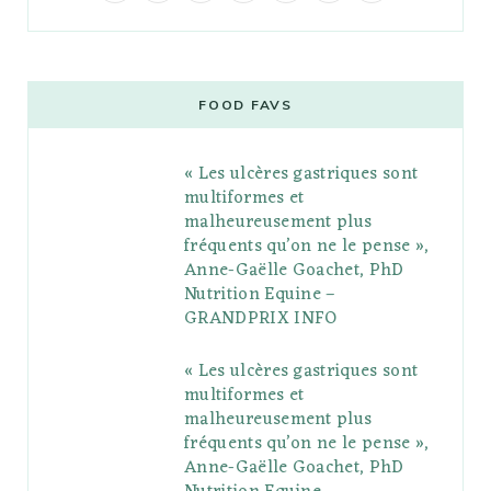
a
w
o
n
i
i
u
c
i
o
s
n
m
m
e
t
g
t
t
e
b
FOOD FAVS
b
t
l
a
e
o
l
« Les ulcères gastriques sont
o
e
e
g
r
r
multiformes et
o
r
P
r
e
malheureusement plus
fréquents qu’on ne le pense »,
k
l
a
s
Anne-Gaëlle Goachet, PhD
u
m
t
Nutrition Equine –
GRANDPRIX INFO
s
« Les ulcères gastriques sont
multiformes et
malheureusement plus
fréquents qu’on ne le pense »,
Anne-Gaëlle Goachet, PhD