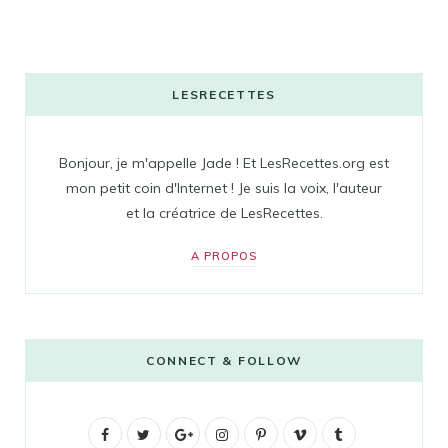
LESRECETTES
Bonjour, je m'appelle Jade ! Et LesRecettes.org est
mon petit coin d'Internet ! Je suis la voix, l'auteur
et la créatrice de LesRecettes.
A PROPOS
CONNECT & FOLLOW
F
T
G
I
P
V
T