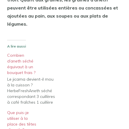
peuvent être utilisées entières ou concassées et
ajoutées au pain, aux soupes ou aux plats de
légumes.
A lire aussi
Combien
d’aneth séché
équivaut à un
bouquet frais ?
Le jicama devient-il mou
à la cuisson ?
HerbeFreshAneth séché
correspondant 3 cuillères
à café fraîches 1 cuillère
à café d'ail séché
Que puis-je
(grand)1 gousse fraîche
utiliser à la
(1,5 cuillère à café
place des têtes
hachée)1/2 cuillère à café