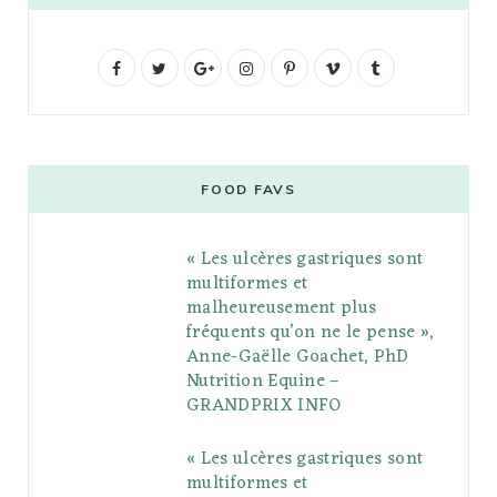
F
T
G
I
P
V
T
a
w
o
n
i
i
u
c
i
o
s
n
m
m
e
t
g
t
t
e
b
FOOD FAVS
b
t
l
a
e
o
l
« Les ulcères gastriques sont
o
e
e
g
r
r
multiformes et
o
r
P
r
e
malheureusement plus
fréquents qu’on ne le pense »,
k
l
a
s
Anne-Gaëlle Goachet, PhD
u
m
t
Nutrition Equine –
GRANDPRIX INFO
s
« Les ulcères gastriques sont
multiformes et