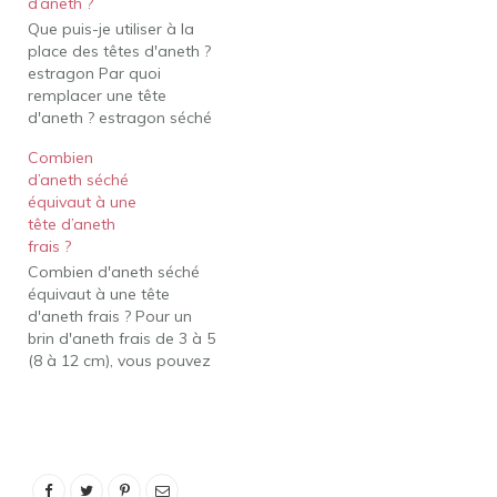
d’aneth ?
de poudreAil (petit)1
Que puis-je utiliser à la
gousse fraîche (1/2
place des têtes d'aneth ?
cuillère à café hachée)1/8
estragon Par quoi
cuillère à café de
remplacer une tête
poudreGingembre1
d'aneth ? estragon séché
cuillère à…
Combien y a-t-il de
Combien
cuillères à soupe dans
d’aneth séché
une tête d'aneth ? Sur
équivaut à une
une tête d'aneth, il n'y
tête d’aneth
aurait qu'environ 30
frais ?
graines environ, pas
Combien d'aneth séché
même un quart de
équivaut à une tête
cuillère à…
d'aneth frais ? Pour un
brin d'aneth frais de 3 à 5
(8 à 12 cm), vous pouvez
remplacer xbc cuillère à
café d'aneth séché. Le
National Center for
Home Food Preservation
dit: Pour chaque litre,
essayez 3 têtes d'aneth