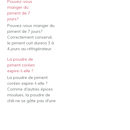
Pouvez-vous
comme le jalapexf1os
manger du
peut avoir un goût plus
piment de 7
fort que lorsque vous
jours?
l'avez stocké pour la
Pouvez-vous manger du
première fois. Le
piment de 7 jours?
réfrigérateur conservera
Correctement conservé,
les ingrédients et,…
le piment cuit durera 3 à
4 jours au réfrigérateur.
Le piment cuit qui a été
La poudre de
décongelé au
piment coréen
réfrigérateur peut être
expire-t-elle ?
conservé 3 à 4 jours
La poudre de piment
supplémentaires au
coréen expire-t-elle ?
réfrigérateur avant la
Comme d'autres épices
cuisson; le chili qui a été
moulues, la poudre de
décongelé au micro-
chili ne se gâte pas d'une
ondes ou…
manière qu'elle est
impropre à la
consommation. À moins,
bien sûr, que de l'eau ne
pénètre à l'intérieur de