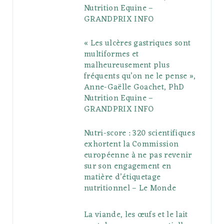
u
m
t
Nutrition Equine –
GRANDPRIX INFO
s
« Les ulcères gastriques sont
multiformes et
malheureusement plus
fréquents qu’on ne le pense »,
Anne-Gaëlle Goachet, PhD
Nutrition Equine –
GRANDPRIX INFO
Nutri-score : 320 scientifiques
exhortent la Commission
européenne à ne pas revenir
sur son engagement en
matière d’étiquetage
nutritionnel – Le Monde
La viande, les œufs et le lait