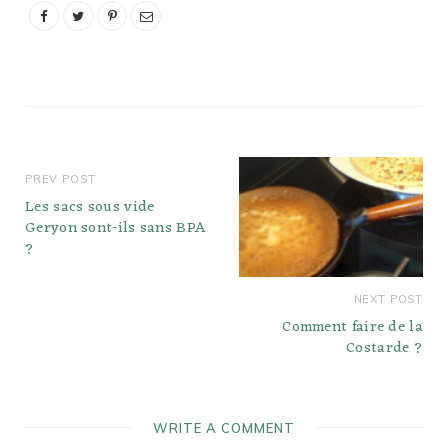
l'emballage. S'il y a des
signes de moisissure, de
points humides…
PREV POST
Les sacs sous vide
Geryon sont-ils sans BPA
?
NEXT POST
Comment faire de la
Costarde ?
WRITE A COMMENT