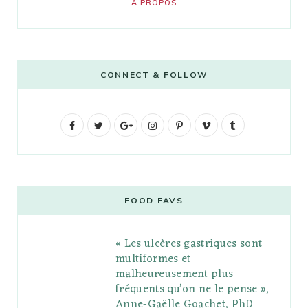
A PROPOS
CONNECT & FOLLOW
F
T
G
I
P
V
T
a
w
o
n
i
i
u
c
i
o
s
n
m
m
e
t
g
t
t
e
b
FOOD FAVS
b
t
l
a
e
o
l
« Les ulcères gastriques sont
o
e
e
g
r
r
multiformes et
o
r
P
r
e
malheureusement plus
fréquents qu’on ne le pense »,
k
l
a
s
Anne-Gaëlle Goachet, PhD