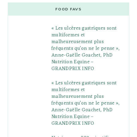
e
t
g
t
t
e
b
FOOD FAVS
b
t
l
a
e
o
l
« Les ulcères gastriques sont
o
e
e
g
r
r
multiformes et
o
r
P
r
e
malheureusement plus
fréquents qu’on ne le pense »,
k
l
a
s
Anne-Gaëlle Goachet, PhD
u
m
t
Nutrition Equine –
GRANDPRIX INFO
s
« Les ulcères gastriques sont
multiformes et
malheureusement plus
fréquents qu’on ne le pense »,
Anne-Gaëlle Goachet, PhD
Nutrition Equine –
GRANDPRIX INFO