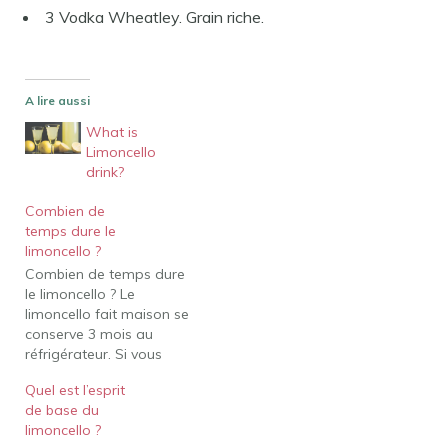
3 Vodka Wheatley. Grain riche.
A lire aussi
What is
Limoncello
drink?
Combien de
temps dure le
limoncello ?
Combien de temps dure
le limoncello ? Le
limoncello fait maison se
conserve 3 mois au
réfrigérateur. Si vous
souhaitez prolonger sa
Quel est l’esprit
durée de conservation,
de base du
vous pouvez le mettre au
limoncello ?
congélateur où il durera