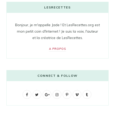
LESRECETTES
Bonjour, je m'appelle Jade ! Et LesRecettes.org est
mon petit coin d'Internet ! Je suis la voix, l'auteur
et la créatrice de LesRecettes.
A PROPOS
CONNECT & FOLLOW
F
T
G
I
P
V
T
a
w
o
n
i
i
u
c
i
o
s
n
m
m