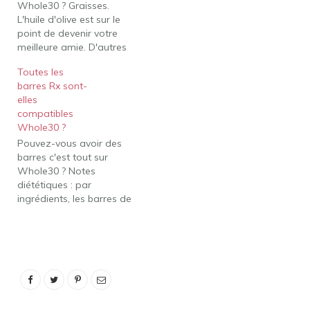
Whole30 ? Graisses.
mâcher à la noix de
L'huile d'olive est sur le
coco. Tarte à la crème
point de devenir votre
de noix de coco. Tarte
meilleure amie. D'autres
au…
huiles végétales
Toutes les
naturelles (comme la
barres Rx sont-
noix de coco et l'avocat)
elles
et les graisses animales
compatibles
sont toutes approuvées
Whole30 ?
par Whole30. Vous
Pouvez-vous avoir des
pouvez également
barres c'est tout sur
manger des noix (sauf
Whole30 ? Notes
les cacahuètes, nous y
diététiques : par
reviendrons plus…
ingrédients, les barres de
fruits That's It Probiotics
sont sans produits
laitiers/non laitiers, sans
œufs, sans gluten, sans
céréales, sans noix, sans
arachides, sans soja,
sans sucre ajouté,
végétaliens. , à base de