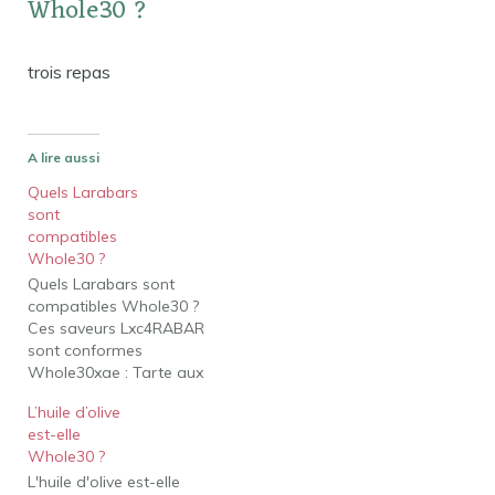
Whole30 ?
trois repas
A lire aussi
Quels Larabars
sont
compatibles
Whole30 ?
Quels Larabars sont
compatibles Whole30 ?
Ces saveurs Lxc4RABAR
sont conformes
Whole30xae : Tarte aux
pommes. Pain à la
L’huile d’olive
banane. Gâteau à la
est-elle
carotte. Biscuit aux noix
Whole30 ?
de cajou. Tarte aux
L'huile d'olive est-elle
cerises. Chocolat à