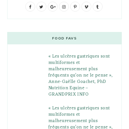
F
T
G
I
P
V
T
a
w
o
n
i
i
u
c
i
o
s
n
m
m
e
t
g
t
t
e
b
FOOD FAVS
b
t
l
a
e
o
l
« Les ulcères gastriques sont
o
e
e
g
r
r
multiformes et
o
r
P
r
e
malheureusement plus
fréquents qu’on ne le pense »,
k
l
a
s
Anne-Gaëlle Goachet, PhD
u
m
t
Nutrition Equine –
GRANDPRIX INFO
s
« Les ulcères gastriques sont
multiformes et
malheureusement plus
fréquents qu’on ne le pense »,