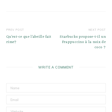
plantes, végétarien,
paléo et…
PREV POST
NEXT POST
Qu’est-ce que l’abeille fait
Starbucks propose-t-il un
rime?
Frappuccino à la noix de
coco ?
WRITE A COMMENT