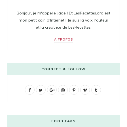
Bonjour, je m'appelle Jade ! Et LesRecettes.org est
mon petit coin d'Internet ! Je suis la voix, l'auteur
et la créatrice de LesRecettes.
A PROPOS
CONNECT & FOLLOW
F
T
G
I
P
V
T
a
w
o
n
i
i
u
c
i
o
s
n
m
m
e
t
g
t
t
e
b
FOOD FAVS