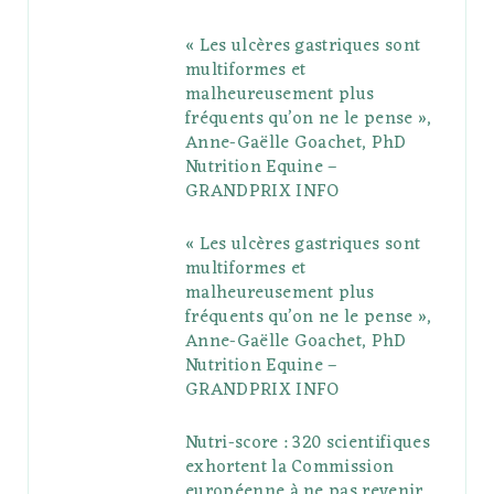
b
t
l
a
e
o
l
« Les ulcères gastriques sont
o
e
e
g
r
r
multiformes et
o
r
P
r
e
malheureusement plus
fréquents qu’on ne le pense »,
k
l
a
s
Anne-Gaëlle Goachet, PhD
u
m
t
Nutrition Equine –
GRANDPRIX INFO
s
« Les ulcères gastriques sont
multiformes et
malheureusement plus
fréquents qu’on ne le pense »,
Anne-Gaëlle Goachet, PhD
Nutrition Equine –
GRANDPRIX INFO
Nutri-score : 320 scientifiques
exhortent la Commission
européenne à ne pas revenir