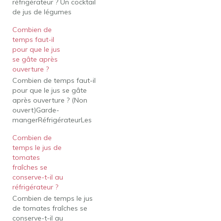
réfrigérateur ? Un cocktail
de jus de légumes
réfrigéré en continu se
Combien de
conserve environ 10 à 14
temps faut-il
jours après ouverture.
pour que le jus
Combien de temps
se gâte après
Clamato se conserve-t-il
ouverture ?
au réfrigérateur après
Combien de temps faut-il
ouverture ? Refroidi
pour que le jus se gâte
après ouverture, le jus de
après ouverture ? (Non
Clamato devrait…
ouvert)Garde-
mangerRéfrigérateurLes
boîtes de jus de femme
Combien de
de ménage Minute
temps le jus de
durent 2-3 mois2-3
tomates
mois(Ouvert)Réfrigérateu
fraîches se
rCongélateurLe jus
conserve-t-il au
d'agrumes frais pressé
réfrigérateur ?
dure 2-3 jours - Le jus de
Combien de temps le jus
pomme Treetop dure 7-
de tomates fraîches se
10 jours - 19 rangées
conserve-t-il au
supplémentaires x 26bull