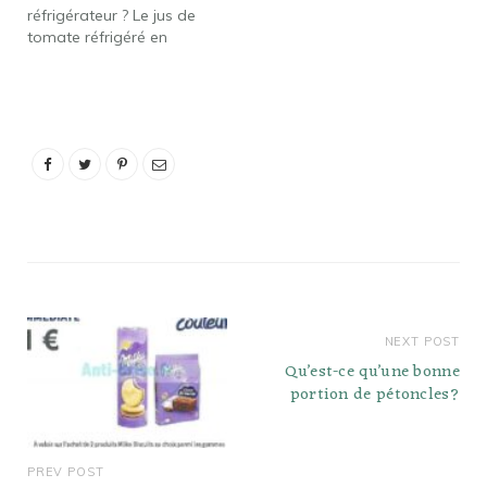
réfrigérateur ? Le jus de
;…
tomate réfrigéré en
continu se conserve
environ 7 à 10 jours
après ouverture. Pour
prolonger davantage la
durée de conservation du
jus de tomate ouvert,
congelez-le : pour
congeler le jus de
tomate, conservez-le…
NEXT POST
Qu’est-ce qu’une bonne
portion de pétoncles?
PREV POST