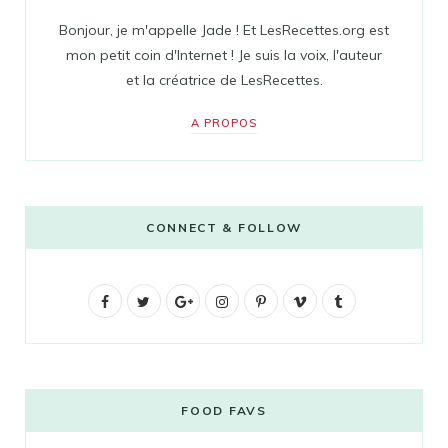
Bonjour, je m'appelle Jade ! Et LesRecettes.org est
mon petit coin d'Internet ! Je suis la voix, l'auteur
et la créatrice de LesRecettes.
A PROPOS
CONNECT & FOLLOW
F
T
G
I
P
V
T
a
w
o
n
i
i
u
c
i
o
s
n
m
m
e
t
g
t
t
e
b
FOOD FAVS
b
t
l
a
e
o
l