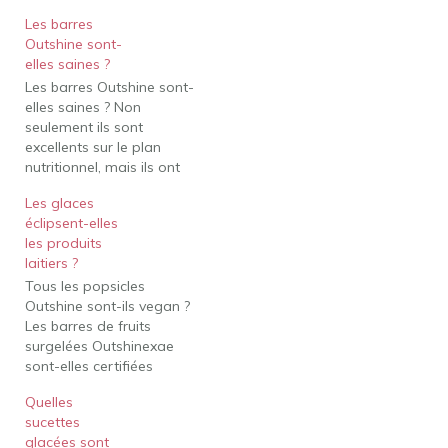
Les barres
Outshine sont-
elles saines ?
Les barres Outshine sont-
elles saines ? Non
seulement ils sont
excellents sur le plan
nutritionnel, mais ils ont
un goût incroyable !
Les glaces
Qu'est-ce que c'est? Les
éclipsent-elles
barres aux fruits Outshine
les produits
ne contiennent pas de
laitiers ?
sirop de maïs à haute
Tous les popsicles
teneur en fructose et
Outshine sont-ils vegan ?
sont sans gluten. De
Les barres de fruits
nombreuses saveurs
surgelées Outshinexae
sont…
sont-elles certifiées
végétaliennes ? À
Quelles
l'exception de Outshine
sucettes
Creamy Coconut et de
glacées sont
nos gammes Simply