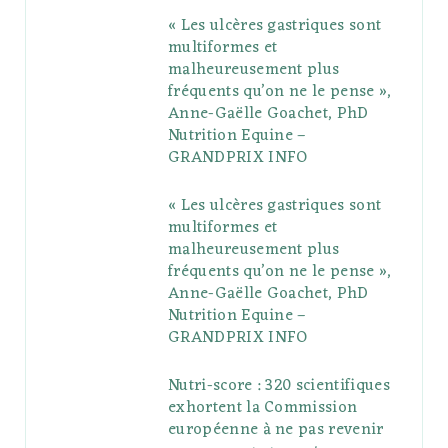
« Les ulcères gastriques sont
o
e
e
g
r
r
multiformes et
o
r
P
r
e
malheureusement plus
fréquents qu’on ne le pense »,
k
l
a
s
Anne-Gaëlle Goachet, PhD
u
m
t
Nutrition Equine –
GRANDPRIX INFO
s
« Les ulcères gastriques sont
multiformes et
malheureusement plus
fréquents qu’on ne le pense »,
Anne-Gaëlle Goachet, PhD
Nutrition Equine –
GRANDPRIX INFO
Nutri-score : 320 scientifiques
exhortent la Commission
européenne à ne pas revenir