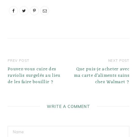
Lactée. Biscuits et crème
de Hershey. Quels types
de barres chocolatées
existe-t-il ? Voici les 20
meilleures barres…
PREV POST
NEXT POST
Pouvez-vous cuire des
Que puis-je acheter avec
raviolis surgelés au lieu
ma carte d’aliments sains
de les faire bouillir ?
chez Walmart ?
WRITE A COMMENT