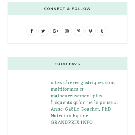
CONNECT & FOLLOW
F
T
G
I
P
V
T
a
w
o
n
i
i
u
c
i
o
s
n
m
m
e
t
g
t
t
e
b
FOOD FAVS
b
t
l
a
e
o
l
« Les ulcères gastriques sont
o
e
e
g
r
r
multiformes et
o
r
P
r
e
malheureusement plus
fréquents qu’on ne le pense »,
k
l
a
s
Anne-Gaëlle Goachet, PhD
u
m
t
Nutrition Equine –
GRANDPRIX INFO
s