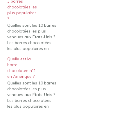
3 barres
chocolat liquide provient
chocolatées les
d'un mélange de lait
plus populaires
entier, de beurre de
?
cacao, de sucre et de
Quelles sont les 10 barres
liqueur de chocolat, entre
chocolatées les plus
autres ingrédients. La
vendues aux États-Unis ?
liqueur…
Les barres chocolatées
les plus populaires en
Amérique Hershey's. celui
Quelle est la
de Reese. Des
barre
ricanements. Kit Kat.
chocolatée n°1
Deux fois. 3
en Amérique ?
Mousquetaires. Voie
Quelles sont les 10 barres
Lactée. Biscuits et crème
chocolatées les plus
de Hershey. Quelle est la
vendues aux États-Unis ?
barre chocolatée la plus
Les barres chocolatées
vendue ? 1. Snickers…
les plus populaires en
Amérique Hershey's. celui
de Reese. Snickers. Kit
Kat. Deux fois. 3
Mousquetaires. Voie