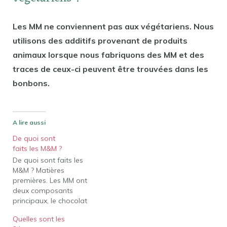
Les MM ne conviennent pas aux végétariens. Nous
utilisons des additifs provenant de produits
animaux lorsque nous fabriquons des MM et des
traces de ceux-ci peuvent être trouvées dans les
bonbons.
A lire aussi
De quoi sont
faits les M&M ?
De quoi sont faits les
M&M ? Matières
premières. Les MM ont
deux composants
principaux, le chocolat
liquide durci et la coque
Quelles sont les
de bonbon dur. Le