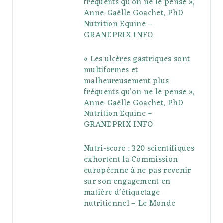
fréquents qu’on ne le pense »,
k
l
a
s
Anne-Gaëlle Goachet, PhD
u
m
t
Nutrition Equine –
GRANDPRIX INFO
s
« Les ulcères gastriques sont
multiformes et
malheureusement plus
fréquents qu’on ne le pense »,
Anne-Gaëlle Goachet, PhD
Nutrition Equine –
GRANDPRIX INFO
Nutri-score : 320 scientifiques
exhortent la Commission
européenne à ne pas revenir
sur son engagement en
matière d’étiquetage
nutritionnel – Le Monde