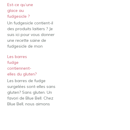
faire et manger de la
Est-ce qu’une
crème glacée et des
glace au
collations surgelées.
fudgesicle ?
Fudgesicles sans gluten
Un fudgesicle contient-il
De quoi est fait
des produits laitiers ? Je
Fudgesicles ? Nous
suis ici pour vous donner
mangeons du sirop de
une recette saine de
maïs, du sirop de maïs…
fudgesicle de mon
fudgesicle d'enfance
Les barres
bien-aimé qui est
fudge
également sans produits
contiennent-
laitiers. Les fudgesicles
elles du gluten?
faits maison sont remplis
Les barres de fudge
de chocolat fondant et ils
surgelées sont-elles sans
sont sucrés, frais et
gluten? Sans gluten. Un
crémeux! Est-ce qu'une
favori de Blue Bell. Chez
glace au fudgesicle…
Blue Bell, nous aimons
faire et manger de la
crème glacée et des
collations surgelées. Les
barres fudge