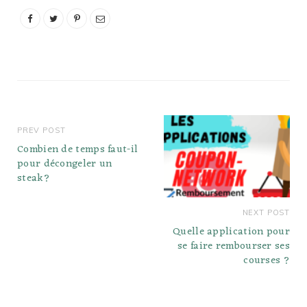
contiennent-elles du
gluten? La réponse
courte est que le fudge
est probablement sans
gluten dans la…
PREV POST
Combien de temps faut-il
pour décongeler un
steak?
NEXT POST
Quelle application pour
se faire rembourser ses
courses ?