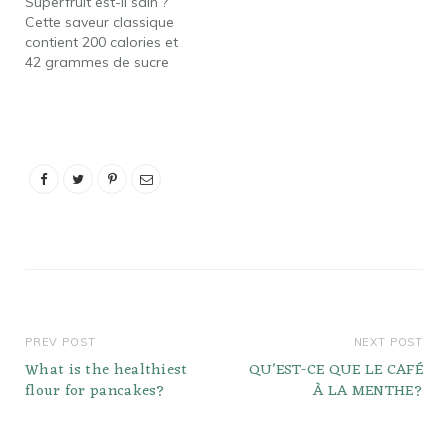
Superfruit est-il sain ?
pêche à des jus de raisin
Cette saveur classique
blanc et…
contient 200 calories et
42 grammes de sucre
dans la même tasse de
16 oz, de loin la meilleure
offre de Julius.
N'accordez pas
beaucoup d'importance
aux allégations santé
comme la faible teneur
en matières grasses. Ce
smoothie est le…
PREV POST
NEXT POST
What is the healthiest
QU’EST-CE QUE LE CAFÉ
flour for pancakes?
À LA MENTHE?