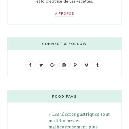
et la créatrice de LesRecettes.
A PROPOS
CONNECT & FOLLOW
F
T
G
I
P
V
T
a
w
o
n
i
i
u
c
i
o
s
n
m
m
e
t
g
t
t
e
b
FOOD FAVS
b
t
l
a
e
o
l
« Les ulcères gastriques sont
o
e
e
g
r
r
multiformes et
o
r
P
r
e
malheureusement plus