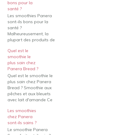
bons pour la
santé ?
Les smoothies Panera
sont-ils bons pour la
santé ?
Malheureusement, la
plupart des produits de
boulangerie de Panera
Quel est le
sont irrécupérables si
smoothie le
vous êtes vraiment
plus sain chez
soucieux de votre santé.
Panera Bread ?
Votre meilleur pari pour
Quel est le smoothie le
courber cette dent sucrée
plus sain chez Panera
est de vous en tenir à un
Bread ? Smoothie aux
smoothie. Les smoothies
pêches et aux bleuets
peuvent fournir une
avec lait d'amande Ce
tonne…
mélange de 180 calories
Les smoothies
est le smoothie le moins
chez Panera
calorique de Panera
sont-ils sains ?
Bread. Il associe des
Le smoothie Panera
purées de mangue et de