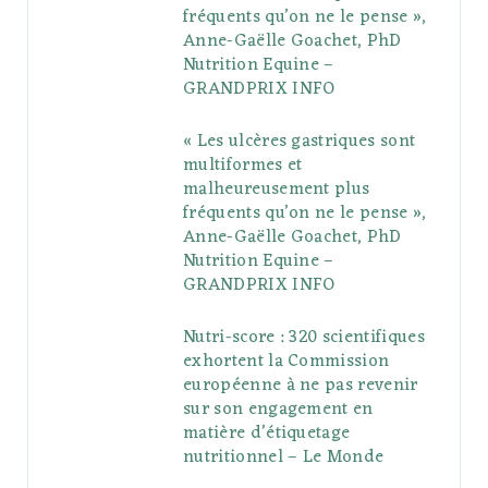
fréquents qu’on ne le pense »,
k
l
a
s
Anne-Gaëlle Goachet, PhD
u
m
t
Nutrition Equine –
GRANDPRIX INFO
s
« Les ulcères gastriques sont
multiformes et
malheureusement plus
fréquents qu’on ne le pense »,
Anne-Gaëlle Goachet, PhD
Nutrition Equine –
GRANDPRIX INFO
Nutri-score : 320 scientifiques
exhortent la Commission
européenne à ne pas revenir
sur son engagement en
matière d’étiquetage
nutritionnel – Le Monde