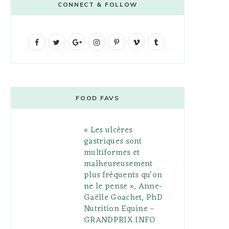
CONNECT & FOLLOW
F
T
G
I
P
V
T
a
w
o
n
i
i
u
c
i
o
s
n
m
m
e
t
g
t
t
e
b
FOOD FAVS
b
t
l
a
e
o
l
« Les ulcères
o
e
e
g
r
r
gastriques sont
o
r
P
r
e
multiformes et
malheureusement
k
l
a
s
plus fréquents qu’on
u
m
t
ne le pense », Anne-
Gaëlle Goachet, PhD
s
Nutrition Equine –
GRANDPRIX INFO