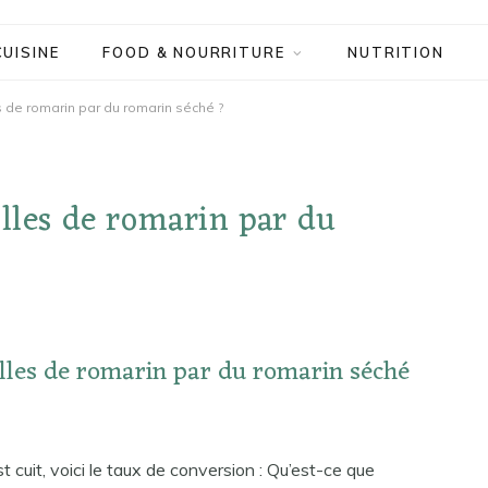
CUISINE
FOOD & NOURRITURE
NUTRITION
s de romarin par du romarin séché ?
illes de romarin par du
illes de romarin par du romarin séché
t cuit, voici le taux de conversion : Qu’est-ce que