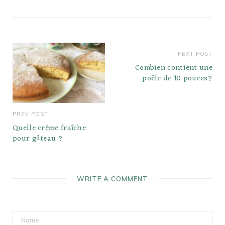
Pray, Inc. encourage le
téléchargement de son
application pour écouter
James Earl Jonesx26#39;
narration de la Bible et…
NEXT POST
Combien contient une
poêle de 10 pouces?
PREV POST
Quelle crème fraîche
pour gâteau ?
WRITE A COMMENT