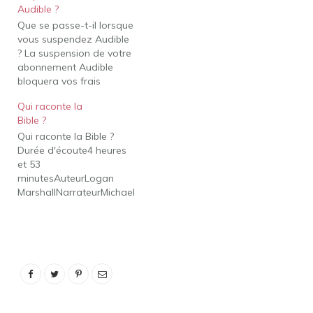
Audible ?
Sachez simplement que
Que se passe-t-il lorsque
votre foyer Amazon est
vous suspendez Audible
limité à deux adultes
? La suspension de votre
avec leurs propres
abonnement Audible
comptes Amazon…
bloquera vos frais
mensuels jusqu'à trois
Qui raconte la
mois, mais vous ne
Bible ?
recevrez aucun crédit
Qui raconte la Bible ?
Audible pendant cette
Durée d'écoute4 heures
période. Lorsque votre
et 53
abonnement redémarre
minutesAuteurLogan
à la fin de cette période,
MarshallNarrateurMichael
vous recommencerez
StevensWhispersync
automatiquement à
pour
recevoir des crédits, ainsi
VoiceReadyAudible.com
qu'à…
Date de sortie9
décembre 20086 lignes
supplémentaires Qui est
la voix des histoires
bibliques au coucher ?