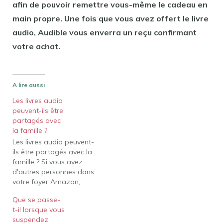
afin de pouvoir remettre vous-même le cadeau en
main propre. Une fois que vous avez offert le livre
audio, Audible vous enverra un reçu confirmant
votre achat.
A lire aussi
Les livres audio
peuvent-ils être
partagés avec
la famille ?
Les livres audio peuvent-
ils être partagés avec la
famille ? Si vous avez
d'autres personnes dans
votre foyer Amazon,
vous pouvez partager
Que se passe-
vos livres audio via la
t-il lorsque vous
fonction de partage de
suspendez
la bibliothèque familiale.