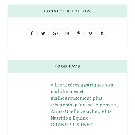
CONNECT & FOLLOW
F
T
G
I
P
V
T
a
w
o
n
i
i
u
c
i
o
s
n
m
m
e
t
g
t
t
e
b
FOOD FAVS
b
t
l
a
e
o
l
« Les ulcères gastriques sont
o
e
e
g
r
r
multiformes et
o
r
P
r
e
malheureusement plus
fréquents qu’on ne le pense »,
k
l
a
s
Anne-Gaëlle Goachet, PhD
u
m
t
Nutrition Equine –
GRANDPRIX INFO
s