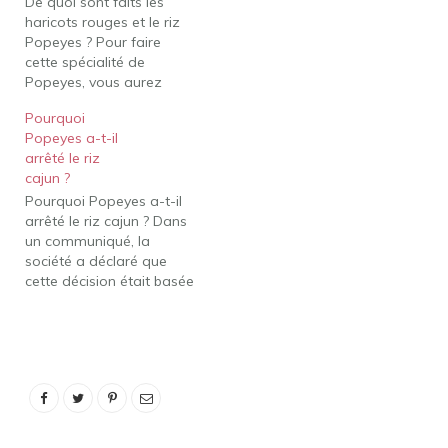
De quoi sont faits les
quart de cuillère à café
haricots rouges et le riz
de…
Popeyes ? Pour faire
cette spécialité de
Popeyes, vous aurez
besoin de trois tranches
Pourquoi
de bacon haché, un gros
Popeyes a-t-il
oignon haché, deux
arrêté le riz
gousses d'ail hachées,
cajun ?
une tasse et demie de
Pourquoi Popeyes a-t-il
haricots rouges secs, un
arrêté le riz cajun ? Dans
quart de cuillère à café
un communiqué, la
de…
société a déclaré que
cette décision était basée
sur les commentaires des
clients et sur la recherche
de moyens d'améliorer
notre menu. Ainsi, après
mûre réflexion, notre riz
cajun et nos haricots
verts ne figurent plus au
menu…