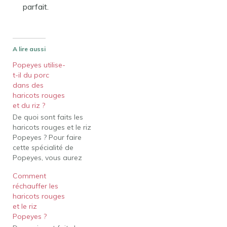
parfait.
A lire aussi
Popeyes utilise-
t-il du porc
dans des
haricots rouges
et du riz ?
De quoi sont faits les
haricots rouges et le riz
Popeyes ? Pour faire
cette spécialité de
Popeyes, vous aurez
besoin de trois tranches
Comment
de bacon haché, un gros
réchauffer les
oignon haché, deux
haricots rouges
gousses d'ail hachées,
et le riz
une tasse et demie de
Popeyes ?
haricots rouges secs, un