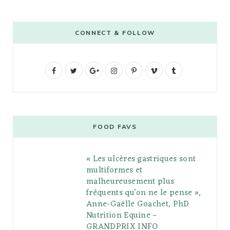
CONNECT & FOLLOW
F
T
G
I
P
V
T
a
w
o
n
i
i
u
c
i
o
s
n
m
m
e
t
g
t
t
e
b
FOOD FAVS
b
t
l
a
e
o
l
« Les ulcères gastriques sont
o
e
e
g
r
r
multiformes et
o
r
P
r
e
malheureusement plus
fréquents qu’on ne le pense »,
k
l
a
s
Anne-Gaëlle Goachet, PhD
u
m
t
Nutrition Equine –
GRANDPRIX INFO
s