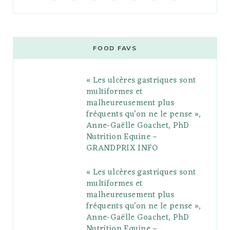
a
w
o
n
i
i
u
c
i
o
s
n
m
m
e
t
g
t
t
e
b
FOOD FAVS
b
t
l
a
e
o
l
« Les ulcères gastriques sont
o
e
e
g
r
r
multiformes et
o
r
P
r
e
malheureusement plus
fréquents qu’on ne le pense »,
k
l
a
s
Anne-Gaëlle Goachet, PhD
u
m
t
Nutrition Equine –
GRANDPRIX INFO
s
« Les ulcères gastriques sont
multiformes et
malheureusement plus
fréquents qu’on ne le pense »,
Anne-Gaëlle Goachet, PhD
Nutrition Equine –