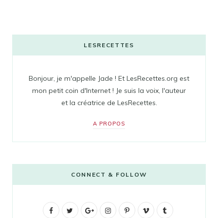
LESRECETTES
Bonjour, je m'appelle Jade ! Et LesRecettes.org est
mon petit coin d'Internet ! Je suis la voix, l'auteur
et la créatrice de LesRecettes.
A PROPOS
CONNECT & FOLLOW
F
T
G
I
P
V
T