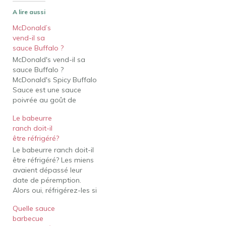
A lire aussi
McDonald’s
vend-il sa
sauce Buffalo ?
McDonald's vend-il sa
sauce Buffalo ?
McDonald's Spicy Buffalo
Sauce est une sauce
poivrée au goût de
vinaigre et de beurre.
Le babeurre
Avec une chaleur de
ranch doit-il
bâtiment, cette trempette
être réfrigéré?
McDonald's a la quantité
Le babeurre ranch doit-il
parfaite d'épices pour
être réfrigéré? Les miens
compléter vos
avaient dépassé leur
McNuggets de poulet
date de péremption.
McDonald's ! McDonald's
Alors oui, réfrigérez-les si
Spicy Buffalo Sauce est
vous aimez que votre
une sauce poivrée…
Quelle sauce
vinaigrette périmée soit
barbecue
froide. Est-ce que la