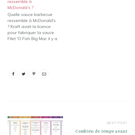
ressemble à
vinaigrette tourne mal
McDonald’s ?
Combien de temps peut-
Quelle sauce barbecue
on conserver un ranch au
ressemble à McDonald's
babeurre fait maison ?
? Kraft avait la licence
Remarque : Le
pour fabriquer la sauce
pansement se conserve…
Filet 'O Fish Big Mac il y a
quelques années, il ne
fait donc aucun doute
qu'ils sont également
intimement impliqués
dans la sauce barbecue
McDonald's. Chicken 'N
Rib est juste leur sauce la
plus…
NEXT POST
Combien de temps avant