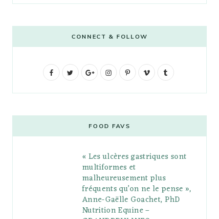
CONNECT & FOLLOW
F
T
G
I
P
V
T
a
w
o
n
i
i
u
c
i
o
s
n
m
m
e
t
g
t
t
e
b
FOOD FAVS
b
t
l
a
e
o
l
« Les ulcères gastriques sont
o
e
e
g
r
r
multiformes et
o
r
P
r
e
malheureusement plus
fréquents qu’on ne le pense »,
k
l
a
s
Anne-Gaëlle Goachet, PhD
u
m
t
Nutrition Equine –