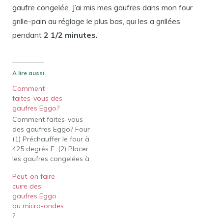
gaufre congelée. J’ai mis mes gaufres dans mon four
grille-pain au réglage le plus bas, qui les a grillées
pendant
2 1/2 minutes.
A lire aussi
Comment
faites-vous des
gaufres Eggo?
Comment faites-vous
des gaufres Eggo? Four
(1) Préchauffer le four à
425 degrés F. (2) Placer
les gaufres congelées à
plat sur une plaque à
Peut-on faire
pâtisserie et chauffer au
cuire des
four pendant environ 3
gaufres Eggo
minutes. (3) Retourner les
au micro-ondes
gaufres et chauffer
?
pendant 3 minutes