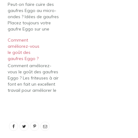
Peut-on faire cuire des
supplémentaires ou
gaufres Eggo au micro-
jusqu'à ce qu'elles soient
ondes ? Idées de gaufres
croustillantes…
Placez toujours votre
gaufre Eggo sur une
assiette allant au micro-
Comment
ondes. Si vous faites des
améliorez-vous
Apple Pie Eggo
le goût des
Epanadas, vous pouvez
gaufres Eggo ?
mettre deux gaufres au
Comment améliorez-
micro-ondes à la fois, à
vous le goût des gaufres
découvert, pendant 30 à
Eggo ? Les friteuses à air
40 secondes ou jusqu'à…
font en fait un excellent
travail pour améliorer le
goût des gaufres
surgelées, a déclaré
Young. Couvrez-les de
beurre et faites cuire à
350 degrés Fahrenheit
pendant cinq à sept
minutes. Essayez