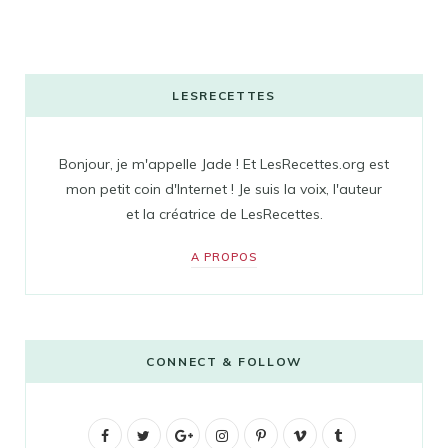
LESRECETTES
Bonjour, je m'appelle Jade ! Et LesRecettes.org est
mon petit coin d'Internet ! Je suis la voix, l'auteur
et la créatrice de LesRecettes.
A PROPOS
CONNECT & FOLLOW
F
T
G
I
P
V
T