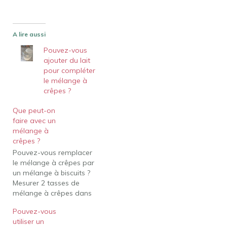
A lire aussi
Pouvez-vous
ajouter du lait
pour compléter
le mélange à
crêpes ?
Que peut-on
faire avec un
mélange à
crêpes ?
Pouvez-vous remplacer
le mélange à crêpes par
un mélange à biscuits ?
Mesurer 2 tasses de
mélange à crêpes dans
un bol à mélanger pour
Pouvez-vous
faire des biscuits. Ajouter
utiliser un
1/2 tasse de lait et tout