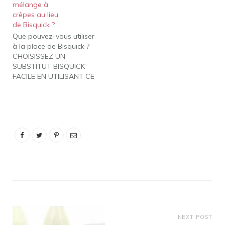
mélange à
assaisonnement, comme
crêpes au lieu
l'ail ou la cannelle.
de Bisquick ?
Mélangez lentement le
Que pouvez-vous utiliser
mélange jusqu'à ce qu'il
à la place de Bisquick ?
soit complètement…
CHOISISSEZ UN
SUBSTITUT BISQUICK
FACILE EN UTILISANT CE
QUE VOUS AVEZ
Mélange à crêpes Le
mélange à crêpes
ressemble beaucoup à
Bisquick, mais il peut
donner un résultat
légèrement plus sucré en
raison de sa teneur en
sucre. Mélange à
pâtisserie…
NEXT POST