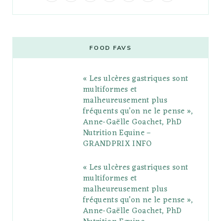
a
w
o
n
i
i
u
c
i
o
s
n
m
m
e
t
g
t
t
e
b
FOOD FAVS
b
t
l
a
e
o
l
« Les ulcères gastriques sont
o
e
e
g
r
r
multiformes et
o
r
P
r
e
malheureusement plus
fréquents qu’on ne le pense »,
k
l
a
s
Anne-Gaëlle Goachet, PhD
u
m
t
Nutrition Equine –
GRANDPRIX INFO
s
« Les ulcères gastriques sont
multiformes et
malheureusement plus
fréquents qu’on ne le pense »,
Anne-Gaëlle Goachet, PhD