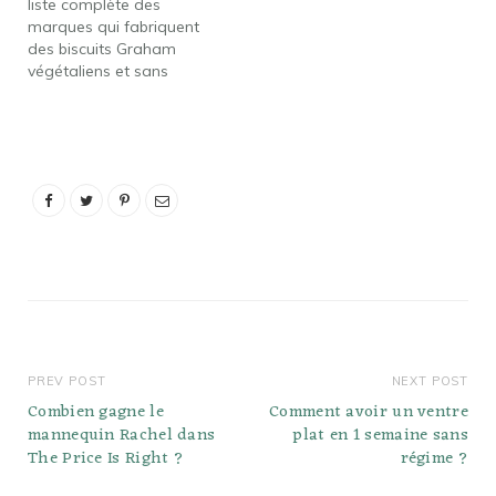
liste complète des
séparer sur le dessus
marques qui fabriquent
après avoir stocké la
des biscuits Graham
pâte à tartiner pendant
végétaliens et sans
une…
produits laitiers. Nabisco
Original Grahams. ...
Craquelins Keebler
Graham - Original. ...
Nairn's Gluten Free Oat
Grahams. ... Biscuits style
Smoreables Graham de
Kinnikinnick. ... Nabisco
Teddy Grahams. Or, Où
sont fabriqués les…
PREV POST
NEXT POST
Combien gagne le
Comment avoir un ventre
mannequin Rachel dans
plat en 1 semaine sans
The Price Is Right ?
régime ?