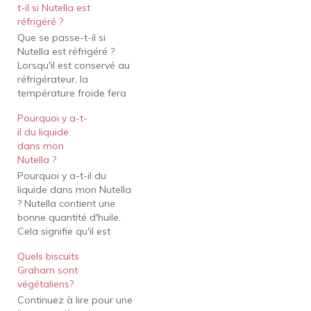
t-il si Nutella est
réfrigéré ?
Que se passe-t-il si
Nutella est réfrigéré ?
Lorsqu'il est conservé au
réfrigérateur, la
température froide fera
durcir le produit, de sorte
Pourquoi y a-t-
que la texture ne sera
il du liquide
plus tartinable. Une fois
dans mon
que le Nutella est
Nutella ?
conservé au
Pourquoi y a-t-il du
réfrigérateur, vous ne
liquide dans mon Nutella
devriez plus le remettre
? Nutella contient une
dans le garde-manger.
bonne quantité d'huile.
Les bouteilles de…
Cela signifie qu'il est
susceptible de rancir. ...
Quels biscuits
La présence d'huile dans
Graham sont
le Nutella signifie
végétaliens?
également qu'une partie
Continuez à lire pour une
de celle-ci pourrait se