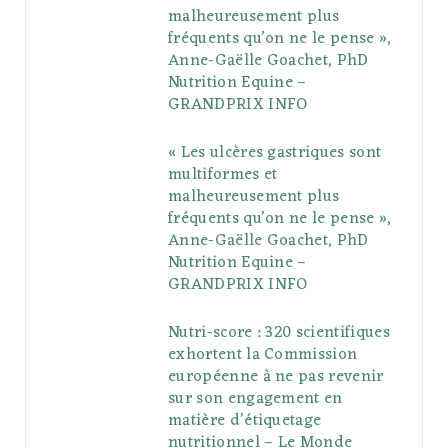
o
r
P
r
e
malheureusement plus
fréquents qu’on ne le pense »,
k
l
a
s
Anne-Gaëlle Goachet, PhD
u
m
t
Nutrition Equine –
GRANDPRIX INFO
s
« Les ulcères gastriques sont
multiformes et
malheureusement plus
fréquents qu’on ne le pense »,
Anne-Gaëlle Goachet, PhD
Nutrition Equine –
GRANDPRIX INFO
Nutri-score : 320 scientifiques
exhortent la Commission
européenne à ne pas revenir
sur son engagement en
matière d’étiquetage
nutritionnel – Le Monde