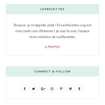
LESRECETTES
Bonjour, je m'appelle Jade ! Et LesRecettes.org est
mon petit coin d'Internet ! Je suis la voix, l'auteur
et la créatrice de LesRecettes.
A PROPOS
CONNECT & FOLLOW
F
T
G
I
P
V
T
a
w
o
n
i
i
u
c
i
o
s
n
m
m