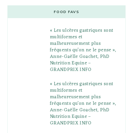
e
t
g
t
t
e
b
FOOD FAVS
b
t
l
a
e
o
l
« Les ulcères gastriques sont
o
e
e
g
r
r
multiformes et
o
r
P
r
e
malheureusement plus
fréquents qu’on ne le pense »,
k
l
a
s
Anne-Gaëlle Goachet, PhD
u
m
t
Nutrition Equine –
GRANDPRIX INFO
s
« Les ulcères gastriques sont
multiformes et
malheureusement plus
fréquents qu’on ne le pense »,
Anne-Gaëlle Goachet, PhD
Nutrition Equine –
GRANDPRIX INFO