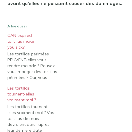
avant qu’elles ne puissent causer des dommages.
A lire aussi
CAN expired
tortillas make
you sick?
Les tortillas périmées
PEUVENT-elles vous
rendre malade ? Pouvez-
vous manger des tortillas
périmées ? Oui, vous
pouvez manger des
Les tortillas
tortillas qui ont dépassé
tournent-elles
la date de péremption
vraiment mal ?
imprimée sur l'emballage.
Les tortillas tournent-
La date de péremption
elles vraiment mal ? Vos
n'est pas réellement une
tortillas de maïs
date d'expiration. Les
devraient durer après
tortillas moisies seront
leur dernière date
très peu appétissantes et