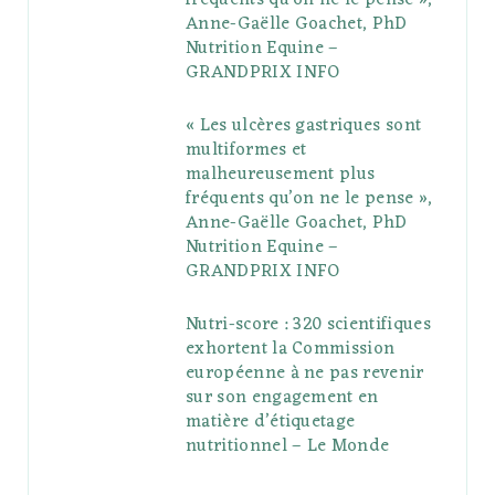
fréquents qu’on ne le pense »,
Anne-Gaëlle Goachet, PhD
u
m
t
Nutrition Equine –
GRANDPRIX INFO
s
« Les ulcères gastriques sont
multiformes et
malheureusement plus
fréquents qu’on ne le pense »,
Anne-Gaëlle Goachet, PhD
Nutrition Equine –
GRANDPRIX INFO
Nutri-score : 320 scientifiques
exhortent la Commission
européenne à ne pas revenir
sur son engagement en
matière d’étiquetage
nutritionnel – Le Monde