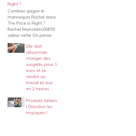
Right ?
Combien gagne le
mannequin Rachel dans
The Price Is Right ?
Rachel Reynoldsx26#39;
valeur nette On pense
que le modèle a un
Elle doit
salaire élevé de 600 000
désormais
$ par an! Les modèles de
manger des
l'émission peuvent
surgelés pour 1
gagner un salaire de 100
euro et se
000 $ par saison, et il est
rendre au
probable que Rachel…
travail en bus
en 2 heures…
Produits laitiers
| Direction les
tropiques !