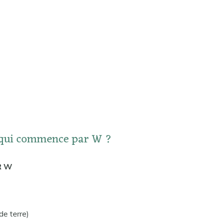
n qui commence par W ?
R W
e terre)