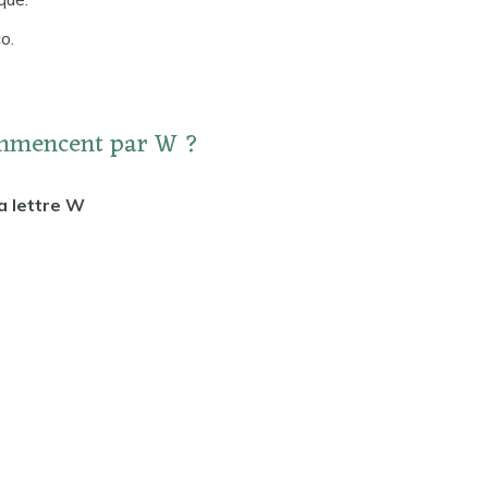
o.
ommencent par W ?
a lettre W