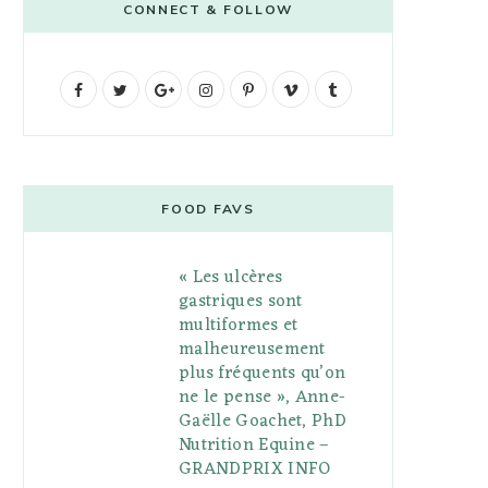
CONNECT & FOLLOW
F
T
G
I
P
V
T
a
w
o
n
i
i
u
c
i
o
s
n
m
m
e
t
g
t
t
e
b
FOOD FAVS
b
t
l
a
e
o
l
« Les ulcères
o
e
e
g
r
r
gastriques sont
o
r
P
r
e
multiformes et
malheureusement
k
l
a
s
plus fréquents qu’on
u
m
t
ne le pense », Anne-
Gaëlle Goachet, PhD
s
Nutrition Equine –
GRANDPRIX INFO