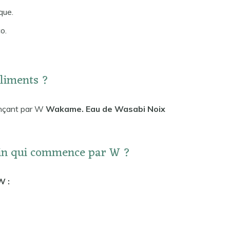
que.
o.
aliments ?
ençant par W
Wakame. Eau de Wasabi Noix
ain qui commence par W ?
W :