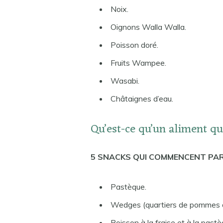
Noix.
Oignons Walla Walla.
Poisson doré.
Fruits Wampee.
Wasabi.
Châtaignes d’eau.
Qu’est-ce qu’un aliment q
5 SNACKS QUI COMMENCENT PA
Pastèque.
Wedges (quartiers de pommes d
Boisson à la fraise et à la pastè