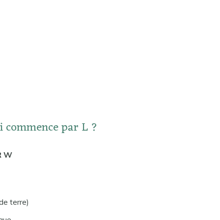
ui commence par L ?
R W
e terre)
que.