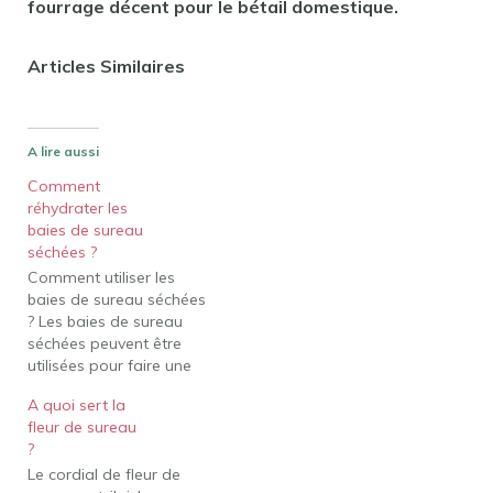
fourrage décent pour le bétail domestique.
Articles Similaires
A lire aussi
Comment
réhydrater les
baies de sureau
séchées ?
Comment utiliser les
baies de sureau séchées
? Les baies de sureau
séchées peuvent être
utilisées pour faire une
teinture. C'est une
A quoi sert la
excellente idée pour ceux
fleur de sureau
qui veulent la puissance
?
du sirop sans le miel. Les
Le cordial de fleur de
baies de sureau séchées