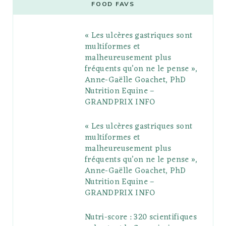
e
t
g
t
t
e
b
FOOD FAVS
b
t
l
a
e
o
l
« Les ulcères gastriques sont
o
e
e
g
r
r
multiformes et
o
r
P
r
e
malheureusement plus
fréquents qu’on ne le pense »,
k
l
a
s
Anne-Gaëlle Goachet, PhD
u
m
t
Nutrition Equine –
GRANDPRIX INFO
s
« Les ulcères gastriques sont
multiformes et
malheureusement plus
fréquents qu’on ne le pense »,
Anne-Gaëlle Goachet, PhD
Nutrition Equine –
GRANDPRIX INFO
Nutri-score : 320 scientifiques