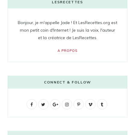
LESRECETTES
Bonjour, je m'appelle Jade ! Et LesRecettes.org est
mon petit coin d'Internet ! Je suis la voix, l'auteur
et la créatrice de LesRecettes.
A PROPOS
CONNECT & FOLLOW
F
T
G
I
P
V
T
a
w
o
n
i
i
u
c
i
o
s
n
m
m