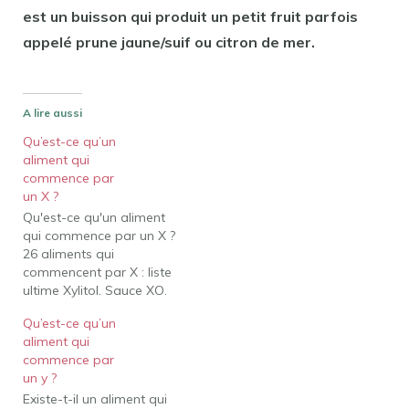
est un buisson qui produit un petit fruit parfois
appelé prune jaune/suif ou citron de mer.
A lire aussi
Qu’est-ce qu’un
aliment qui
commence par
un X ?
Qu'est-ce qu'un aliment
qui commence par un X ?
26 aliments qui
commencent par X : liste
ultime Xylitol. Sauce XO.
gomme xanthane. Xavier
Qu’est-ce qu’un
Soupe. Xavier Steack.
aliment qui
Xnipec. Xigua. Raisins
commence par
Xinomavro. Quel dessert
un y ?
commence par X ?
Existe-t-il un aliment qui
Xingren Donfu est l'un