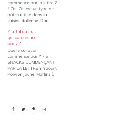
commence par la lettre Z
des aliments qui
? Ziti. Ziti est un type de
commencent par X et est
pâtes utilisé dans la
un…
cuisine italienne. Dans
certaines régions d'Italie,
Y a-t-il un fruit
il est servi lors des
qui commence
mariages. Il existe de
par y ?
nombreuses façons de
Quelle collation
manger du ziti. Qu'est-ce
commence par Y ? 5
qu'un aliment qui
SNACKS COMMENÇANT
commence par un y ?…
PAR LA LETTRE Y Yaourt.
Poivron jaune. Muffins à
la courge jaune. Fruits
jaunes. Courge jaune. Y
a-t-il un fruit qui
commence par y ? Yuzu.
Le yuzu est un agrume
jaune-vert originaire du
Japon. Il a une croûte
épaisse et…