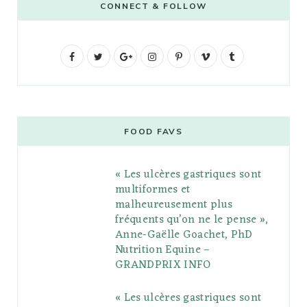
CONNECT & FOLLOW
F
T
G
I
P
V
T
a
w
o
n
i
i
u
c
i
o
s
n
m
m
e
t
g
t
t
e
b
FOOD FAVS
b
t
l
a
e
o
l
« Les ulcères gastriques sont
o
e
e
g
r
r
multiformes et
o
r
P
r
e
malheureusement plus
fréquents qu’on ne le pense »,
k
l
a
s
Anne-Gaëlle Goachet, PhD
u
m
t
Nutrition Equine –
GRANDPRIX INFO
s
« Les ulcères gastriques sont