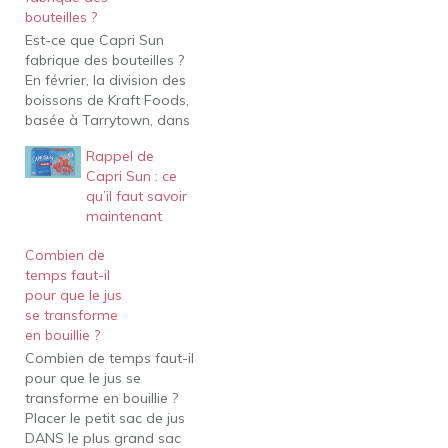
bouteilles ?
Est-ce que Capri Sun
fabrique des bouteilles ?
En février, la division des
boissons de Kraft Foods,
basée à Tarrytown, dans
l'État de New York, a
Rappel de
lancé les rafraîchisseurs
Capri Sun : ce
Capri Sun Island dans
qu’il faut savoir
une canette en
maintenant
aluminium de 16,5 oz.
Capri Sun existe-t-il dans
Combien de
une taille plus grande ?
temps faut-il
Nous…
pour que le jus
se transforme
en bouillie ?
Combien de temps faut-il
pour que le jus se
transforme en bouillie ?
Placer le petit sac de jus
DANS le plus grand sac