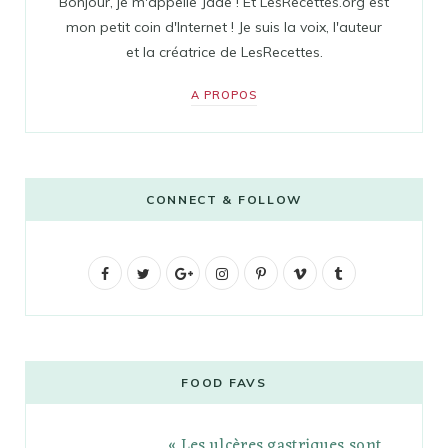
Bonjour, je m'appelle Jade ! Et LesRecettes.org est
mon petit coin d'Internet ! Je suis la voix, l'auteur
et la créatrice de LesRecettes.
A PROPOS
CONNECT & FOLLOW
F
T
G
I
P
V
T
a
w
o
n
i
i
u
c
i
o
s
n
m
m
e
t
g
t
t
e
b
FOOD FAVS
b
t
l
a
e
o
l
« Les ulcères gastriques sont
o
e
e
g
r
r