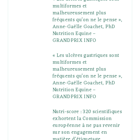
multiformes et
o
r
P
r
e
malheureusement plus
fréquents qu’on ne le pense »,
k
l
a
s
Anne-Gaëlle Goachet, PhD
u
m
t
Nutrition Equine –
GRANDPRIX INFO
s
« Les ulcères gastriques sont
multiformes et
malheureusement plus
fréquents qu’on ne le pense »,
Anne-Gaëlle Goachet, PhD
Nutrition Equine –
GRANDPRIX INFO
Nutri-score : 320 scientifiques
exhortent la Commission
européenne à ne pas revenir
sur son engagement en
matière d’étiquetage