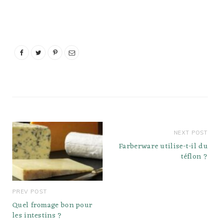
de glace et sceller. Le
plus grand sac
contiendra la glace, le sel
et le sac de jus. Secouez
pendant environ 3 à 5
minutes ou…
NEXT POST
Farberware utilise-t-il du
téflon ?
PREV POST
Quel fromage bon pour
les intestins ?