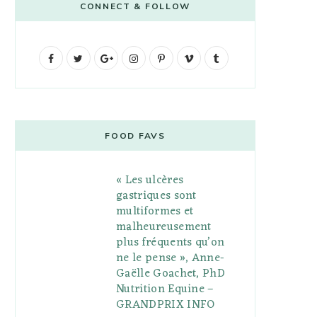
CONNECT & FOLLOW
F
T
G
I
P
V
T
a
w
o
n
i
i
u
c
i
o
s
n
m
m
e
t
g
t
t
e
b
FOOD FAVS
b
t
l
a
e
o
l
« Les ulcères
o
e
e
g
r
r
gastriques sont
o
r
P
r
e
multiformes et
malheureusement
k
l
a
s
plus fréquents qu’on
u
m
t
ne le pense », Anne-
Gaëlle Goachet, PhD
s
Nutrition Equine –
GRANDPRIX INFO