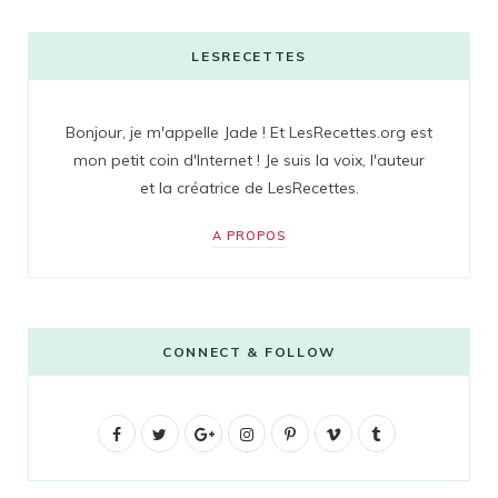
LESRECETTES
Bonjour, je m'appelle Jade ! Et LesRecettes.org est
mon petit coin d'Internet ! Je suis la voix, l'auteur
et la créatrice de LesRecettes.
A PROPOS
CONNECT & FOLLOW
F
T
G
I
P
V
T
a
w
o
n
i
i
u