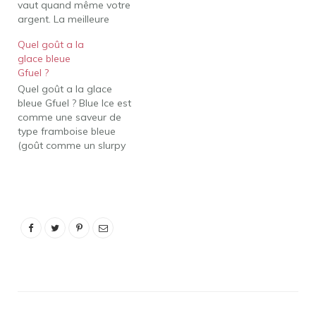
vaut quand même votre
Mama, Rainbow Sherbet,
argent. La meilleure
Strawberry Shortcake,
façon dont je peux
Tropical…
Quel goût a la
décrire le goût est la
glace bleue
suivante : si vous deviez
Gfuel ?
boire un slushy aux
Quel goût a la glace
bleuets fondu moins
bleue Gfuel ? Blue Ice est
l'extrême douceur. Le
comme une saveur de
colis est arrivé avec un…
type framboise bleue
(goût comme un slurpy
bleu). Date d'expiration
sur Gatorade Quel Gfuel
a le meilleur goût ? Les 9
meilleures saveurs de
carburant G Rang Saveur
de carburant G Saveur 1.
Glace bleue…