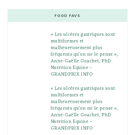
c
i
o
s
n
m
m
e
t
g
t
t
e
b
FOOD FAVS
b
t
l
a
e
o
l
« Les ulcères gastriques sont
o
e
e
g
r
r
multiformes et
o
r
P
r
e
malheureusement plus
fréquents qu’on ne le pense »,
k
l
a
s
Anne-Gaëlle Goachet, PhD
u
m
t
Nutrition Equine –
GRANDPRIX INFO
s
« Les ulcères gastriques sont
multiformes et
malheureusement plus
fréquents qu’on ne le pense »,
Anne-Gaëlle Goachet, PhD
Nutrition Equine –
GRANDPRIX INFO