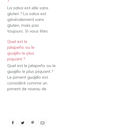
?
fraîcheur ainsi que de la
La salsa est-elle sans
texture, et la salsa est
gluten ? La salsa est
pleine de chaleur sans
généralement sans
être…
gluten, mais pas
toujours. Si vous êtes
extrêmement sensible au
Quel est le
gluten, sachez que
jalapeño ou le
certaines salsas utilisent
guajillo le plus
du vinaigre blanc qui
piquant ?
peut être distillé à partir
Quel est le jalapeño ou le
de blé et contient donc
guajillo le plus piquant ?
de petites quantités de
Le piment guajillo est
gluten. La salsa Garden
considéré comme un
Fresh…
piment de niveau de
chaleur doux à moyen,
mesurant de 2 500 à 5
000 unités thermiques
Scoville sur l'échelle de
Scoville. Comparez cela
à un piment jalapeno, qui
varie de 2…