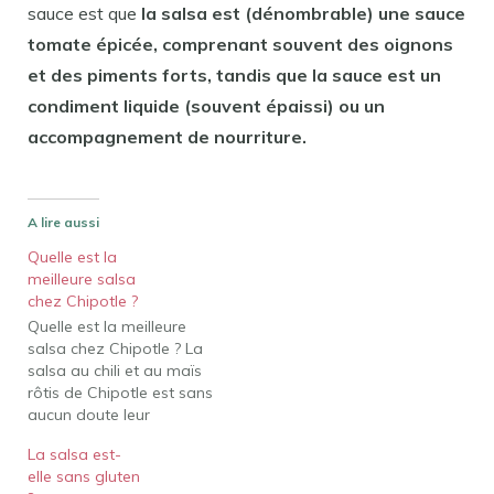
sauce est que
la salsa est (dénombrable) une sauce
tomate épicée, comprenant souvent des oignons
et des piments forts, tandis que la sauce est un
condiment liquide (souvent épaissi) ou un
accompagnement de nourriture.
A lire aussi
Quelle est la
meilleure salsa
chez Chipotle ?
Quelle est la meilleure
salsa chez Chipotle ? La
salsa au chili et au maïs
rôtis de Chipotle est sans
aucun doute leur
meilleure. Les morceaux
La salsa est-
de maïs ajoutent de la
elle sans gluten
douceur et de la