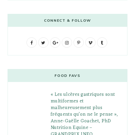
CONNECT & FOLLOW
F
T
G
I
P
V
T
a
w
o
n
i
i
u
c
i
o
s
n
m
m
e
t
g
t
t
e
b
FOOD FAVS
b
t
l
a
e
o
l
« Les ulcères gastriques sont
o
e
e
g
r
r
multiformes et
o
r
P
r
e
malheureusement plus
fréquents qu’on ne le pense »,
k
l
a
s
Anne-Gaëlle Goachet, PhD
u
m
t
Nutrition Equine –
GRANDPRIX INFO
s