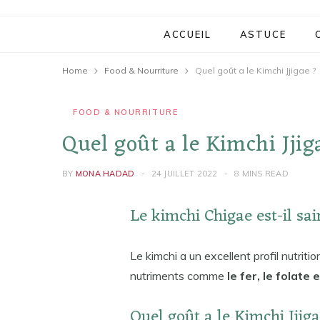
ACCUEIL
ASTUCE
Home
Food & Nourriture
Quel goût a le Kimchi Jjigae ?
FOOD & NOURRITURE
Quel goût a le Kimchi Jjig
BY
MONA HADAD
24 JUILLET 2022
8 MINS READ
Le kimchi Chigae est-il sai
Le kimchi a un excellent profil nutritio
nutriments comme
le fer, le folate
Quel goût a le Kimchi Jjig