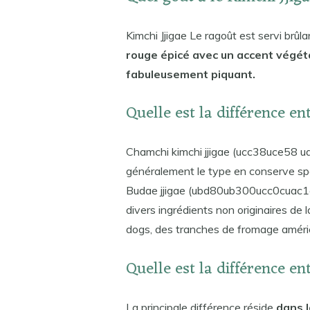
Kimchi Jjigae Le ragoût est servi brûl
rouge épicé avec un accent végéta
fabuleusement piquant.
Quelle est la différence en
Chamchi kimchi jjigae (ucc38uce58 u
généralement le type en conserve spéc
Budae jjigae (ubd80ub300ucc0cuac1c) 
divers ingrédients non originaires de
dogs, des tranches de fromage améric
Quelle est la différence e
La principale différence réside
dans l