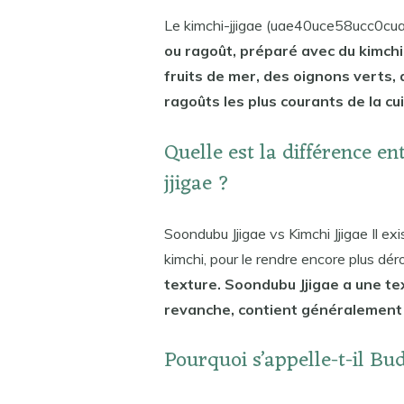
Le kimchi-jjigae (uae40uce58ucc0cua
ou ragoût, préparé avec du kimchi 
fruits de mer, des oignons verts, 
ragoûts les plus courants de la cu
Quelle est la différence en
jjigae ?
Soondubu Jjigae vs Kimchi Jjigae Il 
kimchi, pour le rendre encore plus déro
texture. Soondubu Jjigae a une tex
revanche, contient généralement 
Pourquoi s’appelle-t-il Bud