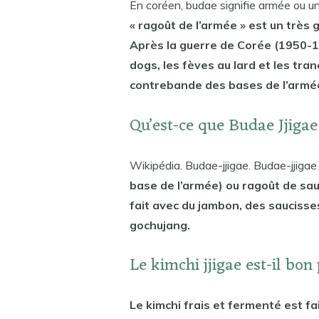
En coréen, budae signifie armée ou uni
« ragoût de l’armée » est un très gr
Après la guerre de Corée (1950-19
dogs, les fèves au lard et les tr
contrebande des bases de l’armée
Qu’est-ce que Budae Jjigae
Wikipédia. Budae-jjigae. Budae-jjig
base de l’armée) ou ragoût de sauc
fait avec du jambon, des saucisses
gochujang.
Le kimchi jjigae est-il bon
Le kimchi frais et fermenté est fa