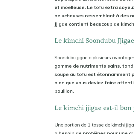
et moelleuse. Le tofu extra soyeu
pelucheuses ressemblant à des nuag
Jjigae contient beaucoup de kimchi v
Le kimchi Soondubu Jjigae 
Soondubu jjigae a plusieurs avantages
gamme de nutriments sains, tandis
soupe au tofu est étonnamment peu
bien que vous deviez faire attenti
bouillon.
Le kimchi jjigae est-il bon
Une portion de 1 tasse de kimchi jjiga
a besoin de protéines pour une c