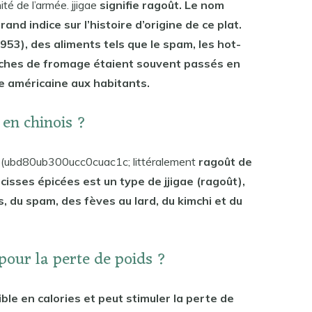
té de l’armée. jjigae
signifie ragoût. Le nom
and indice sur l’histoire d’origine de ce plat.
53), des aliments tels que le spam, les hot-
anches de fromage étaient souvent passés en
 américaine aux habitants.
 en chinois ?
ae (ubd80ub300ucc0cuac1c; littéralement
ragoût de
isses épicées est un type de jjigae (ragoût),
, du spam, des fèves au lard, du kimchi et du
 pour la perte de poids ?
ible en calories et peut stimuler la perte de