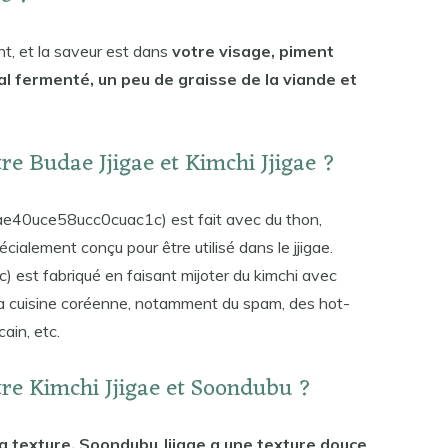
ant, et la saveur est dans
votre visage, piment
l fermenté, un peu de graisse de la viande et
tre Budae Jjigae et Kimchi Jjigae ?
ae40uce58ucc0cuac1c) est fait avec du thon,
ialement conçu pour être utilisé dans le jjigae.
est fabriqué en faisant mijoter du kimchi avec
 la cuisine coréenne, notamment du spam, des hot-
ain, etc.
ntre Kimchi Jjigae et Soondubu ?
a texture. Soondubu Jjigae a une texture douce