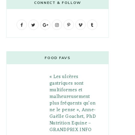
CONNECT & FOLLOW
F
T
G
I
P
V
T
a
w
o
n
i
i
u
c
i
o
s
n
m
m
e
t
g
t
t
e
b
FOOD FAVS
b
t
l
a
e
o
l
« Les ulcères
o
e
e
g
r
r
gastriques sont
o
r
P
r
e
multiformes et
malheureusement
k
l
a
s
plus fréquents qu’on
u
m
t
ne le pense », Anne-
Gaëlle Goachet, PhD
s
Nutrition Equine –
GRANDPRIX INFO