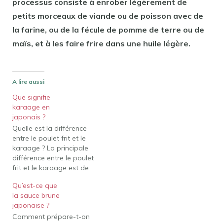
processus consiste à enrober légèrement de
petits morceaux de viande ou de poisson avec de
la farine, ou de la fécule de pomme de terre ou de
maïs, et à les faire frire dans une huile légère.
A lire aussi
Que signifie
karaage en
japonais ?
Quelle est la différence
entre le poulet frit et le
karaage ? La principale
différence entre le poulet
frit et le karaage est de
savoir si vous
Qu’est-ce que
assaisonnez la farine ou
la sauce brune
assaisonnez la viande.
japonaise ?
Donc, si la viande de
Comment prépare-t-on
poulet est d'abord