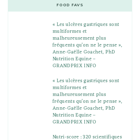
e
t
g
t
t
e
b
FOOD FAVS
b
t
l
a
e
o
l
« Les ulcères gastriques sont
o
e
e
g
r
r
multiformes et
o
r
P
r
e
malheureusement plus
fréquents qu’on ne le pense »,
k
l
a
s
Anne-Gaëlle Goachet, PhD
u
m
t
Nutrition Equine –
GRANDPRIX INFO
s
« Les ulcères gastriques sont
multiformes et
malheureusement plus
fréquents qu’on ne le pense »,
Anne-Gaëlle Goachet, PhD
Nutrition Equine –
GRANDPRIX INFO
Nutri-score : 320 scientifiques