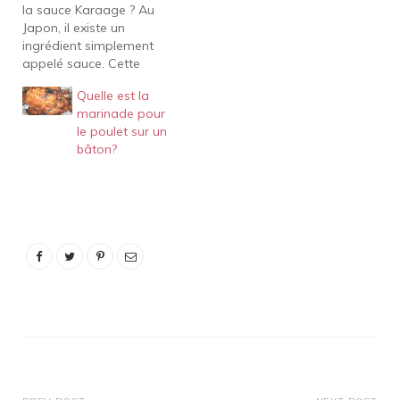
la sauce Karaage ? Au
assaisonnée, puis
Japon, il existe un
enrobée de farine, c'est
ingrédient simplement
du karaage.…
appelé sauce. Cette
sauce est utilisée dans
Quelle est la
de nombreux plats de la
marinade pour
cuisine japonaise et est
le poulet sur un
parfois appelée sauce
bâton?
tonkatsu, une sauce
brune épaisse qui
accompagne le poisson
pané, le porc ou les
escalopes de poulet.
L'Inde…