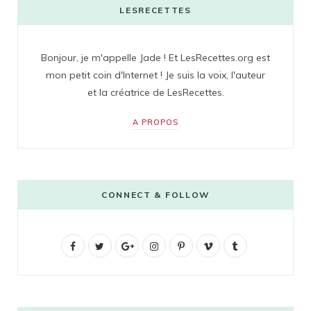
LESRECETTES
Bonjour, je m'appelle Jade ! Et LesRecettes.org est
mon petit coin d'Internet ! Je suis la voix, l'auteur
et la créatrice de LesRecettes.
A PROPOS
CONNECT & FOLLOW
F
T
G
I
P
V
T
a
w
o
n
i
i
u
c
i
o
s
n
m
m