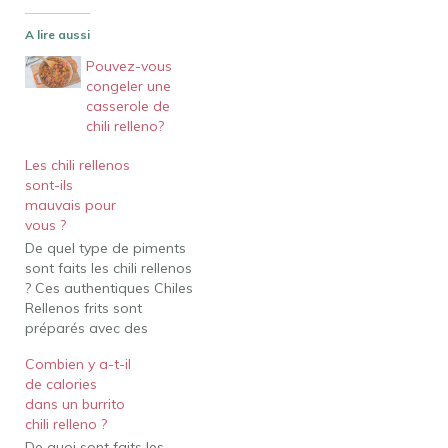
A lire aussi
Pouvez-vous
congeler une
casserole de
chili relleno?
Les chili rellenos
sont-ils
mauvais pour
vous ?
De quel type de piments
sont faits les chili rellenos
? Ces authentiques Chiles
Rellenos frits sont
préparés avec des
piments Anaheim
Combien y a-t-il
légèrement épicés qui
de calories
sont remplis de queso
dans un burrito
Oaxaca fondu, enrobés
chili relleno ?
d'un enrobage délicat et
De quoi sont faits les