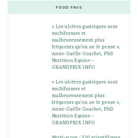
e
t
g
t
t
e
b
FOOD FAVS
b
t
l
a
e
o
l
« Les ulcères gastriques sont
o
e
e
g
r
r
multiformes et
o
r
P
r
e
malheureusement plus
fréquents qu’on ne le pense »,
k
l
a
s
Anne-Gaëlle Goachet, PhD
u
m
t
Nutrition Equine –
GRANDPRIX INFO
s
« Les ulcères gastriques sont
multiformes et
malheureusement plus
fréquents qu’on ne le pense »,
Anne-Gaëlle Goachet, PhD
Nutrition Equine –
GRANDPRIX INFO
Nutri-score : 320 scientifiques