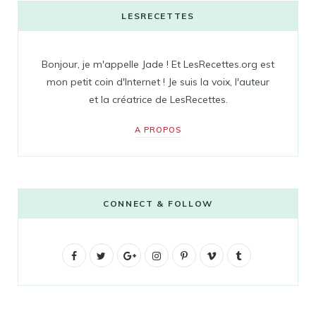
LESRECETTES
Bonjour, je m'appelle Jade ! Et LesRecettes.org est
mon petit coin d'Internet ! Je suis la voix, l'auteur
et la créatrice de LesRecettes.
A PROPOS
CONNECT & FOLLOW
F
T
G
I
P
V
T
a
w
o
n
i
i
u
c
i
o
s
n
m
m