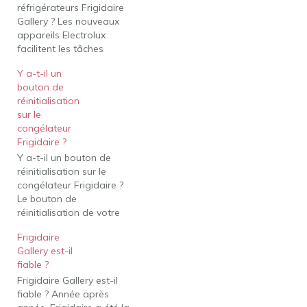
réfrigérateurs Frigidaire
Gallery ? Les nouveaux
appareils Electrolux
facilitent les tâches
ménagères depuis plus
Y a-t-il un
d'un siècle. Lancée en
bouton de
Suède, la société
réinitialisation
Electrolux possède
sur le
désormais les marques
congélateur
d'électroménagers
Frigidaire ?
Frigidaire, Tappan,
Y a-t-il un bouton de
Kelvinator et Gibson. En
réinitialisation sur le
2014, Electrolux a tenté
congélateur Frigidaire ?
d'acheter la branche des
Le bouton de
appareils
réinitialisation de votre
électroménagers de
congélateur Frigidaire se
General Electric pour…
Frigidaire
trouve probablement à
Gallery est-il
l'intérieur. Lorsque vous
fiable ?
réinitialisez votre
Frigidaire Gallery est-il
congélateur Frigidaire,
fiable ? Année après
débranchez-le du mur