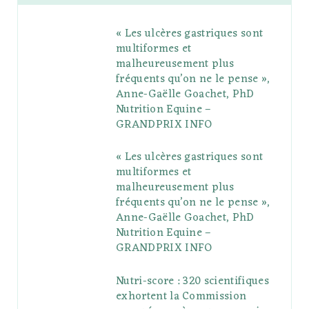
b
t
l
a
e
o
l
« Les ulcères gastriques sont
o
e
e
g
r
r
multiformes et
o
r
P
r
e
malheureusement plus
fréquents qu’on ne le pense »,
k
l
a
s
Anne-Gaëlle Goachet, PhD
u
m
t
Nutrition Equine –
GRANDPRIX INFO
s
« Les ulcères gastriques sont
multiformes et
malheureusement plus
fréquents qu’on ne le pense »,
Anne-Gaëlle Goachet, PhD
Nutrition Equine –
GRANDPRIX INFO
Nutri-score : 320 scientifiques
exhortent la Commission