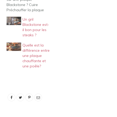
Blackstone ? Cuire
Préchauffer la plaque
chauffante à 300 degrés
Un gril
F. Placer les steaks sur la
Blackstone est-
plaque chauffante et
il bon pour les
cuire environ 3 minutes
steaks ?
de chaque côté.
Continuer à cuire en
Quelle est la
retournant, jusqu'à la
différence entre
cuisson désirée. Repos
une plaque
Nous vous…
chauffante et
une poêle?