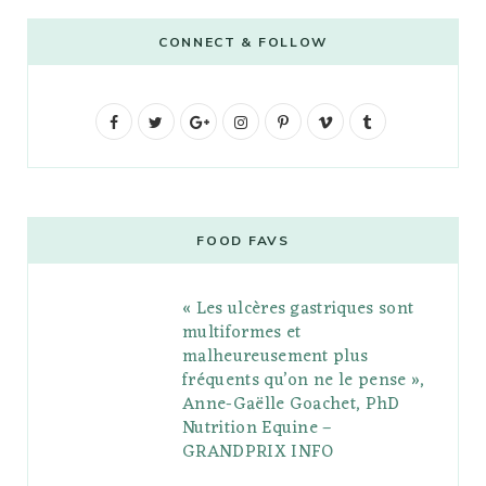
CONNECT & FOLLOW
F
T
G
I
P
V
T
a
w
o
n
i
i
u
c
i
o
s
n
m
m
e
t
g
t
t
e
b
FOOD FAVS
b
t
l
a
e
o
l
« Les ulcères gastriques sont
o
e
e
g
r
r
multiformes et
o
r
P
r
e
malheureusement plus
fréquents qu’on ne le pense »,
k
l
a
s
Anne-Gaëlle Goachet, PhD
u
m
t
Nutrition Equine –
GRANDPRIX INFO
s