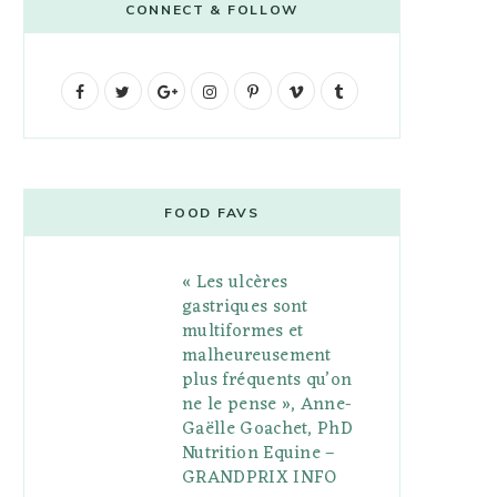
CONNECT & FOLLOW
F
T
G
I
P
V
T
a
w
o
n
i
i
u
c
i
o
s
n
m
m
e
t
g
t
t
e
b
FOOD FAVS
b
t
l
a
e
o
l
« Les ulcères
o
e
e
g
r
r
gastriques sont
o
r
P
r
e
multiformes et
malheureusement
k
l
a
s
plus fréquents qu’on
u
m
t
ne le pense », Anne-
Gaëlle Goachet, PhD
s
Nutrition Equine –
GRANDPRIX INFO